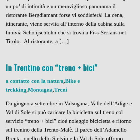
un po’ di intimità e un meraviglioso panorama il
ristorante Bergdiamant forse vi soddisferà! La cena,
itinerante, viene servita all’interno della cabina sulla
funivia Schonjschlohn che si trova a Fiss-Serfaus nel
Tirolo. Al ristorante, a […]
In Trentino con “treno + bici”
a contatto con la natura
,
Bike e
trekking
,
Montagna
,
Treni
Da giugno a settembre in Valsugana, Valle dell’Adige e
Val di Sole si può caricare la bicicletta sul treno col
servizio “treno + bici” cioè noleggio bicicletta e ritorno
sul trenino della Trento-Malè. Il parco dell’Adamello
Brenta, quello dello Stelvio e la Val di Sole offrono