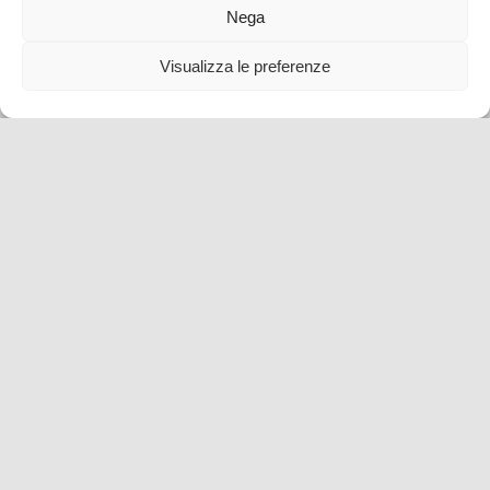
12 Nov , 2021 -
Idee per un weekend
blog tour SMT
Nega
e viaggi stampa
Città e borghi da scoprire
Toscana
Visualizza le preferenze