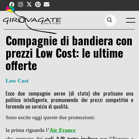
Skip
to
content
Menu
Search...
Compagnie di bandiera con
prezzi Low Cost: le ultime
offerte
Low Cost
Ecco due compagnie aeree (di stato) che praticano una
politica intelligente, promuovendo dei prezzi competitivi e
fornendo un servizio di qualità.
Sono uscite oggi queste due promozioni:
la prima riguarda l’
Air France
che propone dei
voli A/R tutto incluso
per l’Europa a