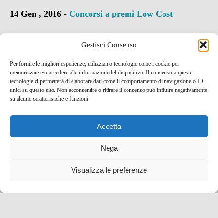
14 Gen , 2016 -
Concorsi a premi
Low Cost
Gestisci Consenso
Vacanze low cost a Fuerteventura con Deal Rapido!
Per fornire le migliori esperienze, utilizziamo tecnologie come i cookie per
21 Lug , 2015 -
Codici SCONTO e Coupon
Low
memorizzare e/o accedere alle informazioni del dispositivo. Il consenso a queste
tecnologie ci permetterà di elaborare dati come il comportamento di navigazione o ID
Cost
unici su questo sito. Non acconsentire o ritirare il consenso può influire negativamente
su alcune caratteristiche e funzioni.
Accetta
Nega
Visualizza le preferenze