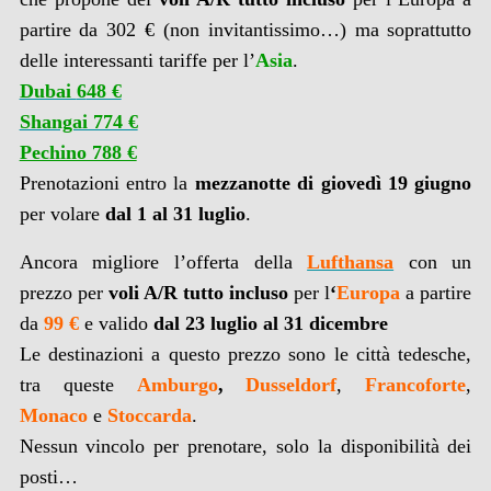
partire da 302 € (non invitantissimo…) ma soprattutto
delle interessanti tariffe per l’
Asia
.
Dubai
6
48 €
Shangai 774 €
Pechino 788 €
Prenotazioni entro la
mezzanotte di giovedì 19 giugno
per volare
dal 1 al 31 luglio
.
Ancora migliore l’offerta della
Lufthansa
con un
prezzo per
voli A/R tutto incluso
per l
‘
Europa
a partire
da
99 €
e valido
dal 23 luglio al 31 dicembre
Le destinazioni a questo prezzo sono le città tedesche,
tra queste
Amburgo
,
Dusseldorf
,
Francoforte
,
Monaco
e
Stoccarda
.
Nessun vincolo per prenotare, solo la disponibilità dei
posti…