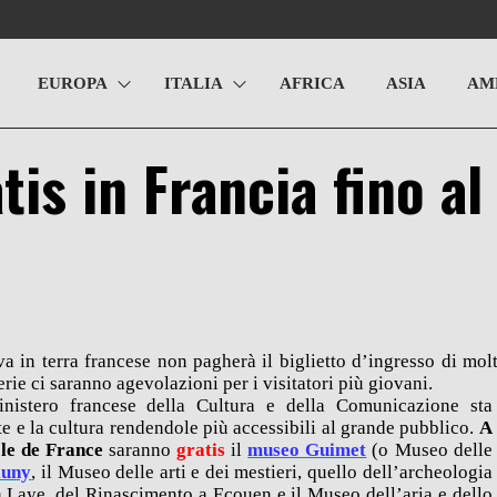
EUROPA
ITALIA
AFRICA
ASIA
AM
tis in Francia fino al
va in terra francese non pagherà il biglietto d’ingresso di mol
erie ci saranno agevolazioni per i visitatori più giovani.
inistero francese della Cultura e della Comunicazione sta
e e la cultura rendendole più accessibili al grande pubblico.
A
Ile de France
saranno
gratis
il
museo Guimet
(o Museo delle
luny
, il Museo delle arti e dei mestieri, quello dell’archeologia
 Laye, del Rinascimento a Ecouen e il Museo dell’aria e dello