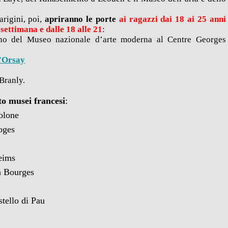
arigini, poi,
apriranno le porte
ai ragazzi dai 18 ai 25 anni
 settimana e dalle 18 alle 21
:
orno del Museo nazionale d’arte moderna al Centre Georges
’Orsay
Branly.
tto musei francesi
:
olone
oges
Reims
a Bourges
stello di Pau
.