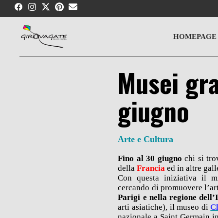
Skip
to
content
HOMEPAGE
Musei gra
giugno
Arte e Cultura
Fino al 30 giugno
chi si tro
della
Francia
ed in altre gall
Con questa iniziativa il m
cercando di promuovere l’art
Parigi e nella regione dell’
arti asiatiche), il museo di
C
nazionale a Saint Germain in