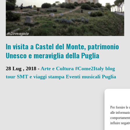
In visita a Castel del Monte, patrimonio
Unesco e meraviglia della Puglia
28 Lug , 2018 -
Arte e Cultura
#Come2Italy
blog
tour SMT e viaggi stampa
Eventi musicali
Puglia
Per fornire le
alle informazi
comportamento 
influire negati