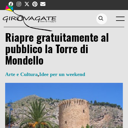
Skip
to
content
Menu
Search...
Riapre gratuitamente al
pubblico la Torre di
Mondello
Arte e Cultura
,
Idee per un weekend