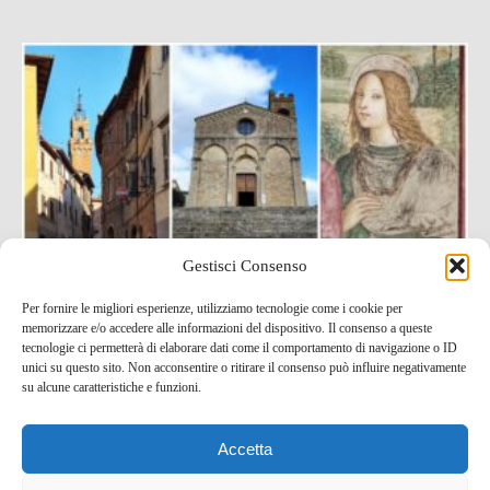
Gestisci Consenso
Per fornire le migliori esperienze, utilizziamo tecnologie come i cookie per
memorizzare e/o accedere alle informazioni del dispositivo. Il consenso a queste
Cosa vedere ad Asciano, borgo medievale delle Crete
tecnologie ci permetterà di elaborare dati come il comportamento di navigazione o ID
unici su questo sito. Non acconsentire o ritirare il consenso può influire negativamente
Senesi
su alcune caratteristiche e funzioni.
12 Nov , 2021 -
Idee per un weekend
blog tour SMT
Accetta
e viaggi stampa
Città e borghi da scoprire
Toscana