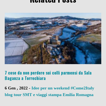
7 cose da non perdere sui colli parmensi da Sala
Baganza a Torrechiara
6 Gen , 2022 -
Idee per un weekend
#Come2Italy
blog tour SMT e viaggi stampa
Emilia Romagna