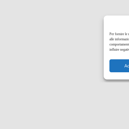
Per fornire le
alle informazi
comportamento 
influire negati
Ac