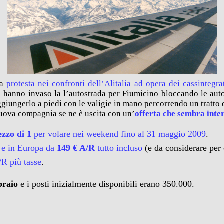
ma
protesta nei confronti dell’Alitalia ad opera dei cassintegra
e hanno invaso la l’autostrada per Fiumicino bloccando le auto
aggiungerlo a piedi con le valigie in mano percorrendo un tratt
uova compagnia se ne è uscita con un’
offerta che sembra inte
ezzo di 1
per volare nei weekend fino al 31 maggio 2009
.
e in Europa da
149 € A/R
tutto incluso
(e da considerare per 
/R più tasse
.
braio
e i posti inizialmente disponibili erano 350.000.