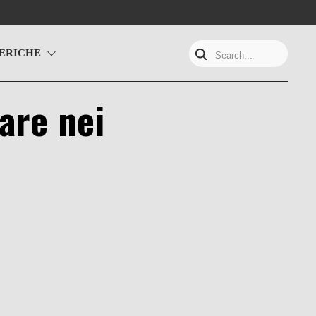
ERICHE
Search...
lare nei