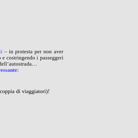
ti
– in protesta per non aver
 e costringendo i passeggeri
o dell’autostrada…
ressante
:
coppia di viaggiatori)!