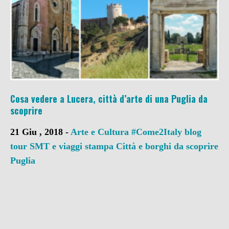
Cosa vedere a Lucera, città d’arte di una Puglia da
scoprire
21 Giu , 2018 -
Arte e Cultura
#Come2Italy
blog
tour SMT e viaggi stampa
Città e borghi da scoprire
Puglia