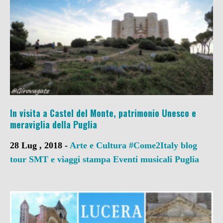
In visita a Castel del Monte, patrimonio Unesco e
meraviglia della Puglia
28 Lug , 2018 -
Arte e Cultura
#Come2Italy
blog
tour SMT e viaggi stampa
Eventi musicali
Puglia