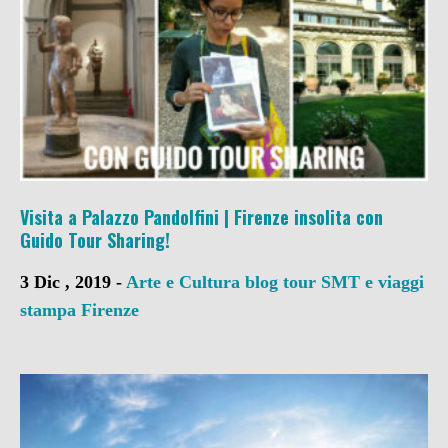
Visita a Palazzo Pandolfini | Firenze insolita con
Guido Tour Sharing!
3 Dic , 2019 -
Arte e Cultura
blog tour SMT e viaggi
stampa
Firenze