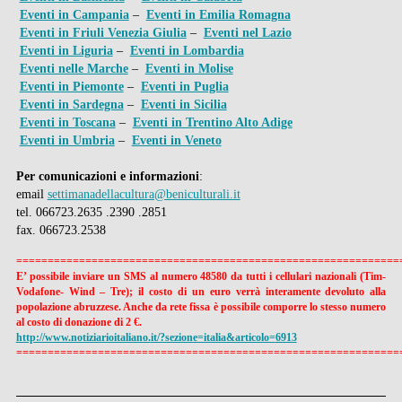
Eventi in Campania
–
Eventi in Emilia Romagna
Eventi in Friuli Venezia Giulia
–
Eventi nel Lazio
Eventi in Liguria
–
Eventi in Lombardia
Eventi nelle Marche
–
Eventi in Molise
Eventi in Piemonte
–
Eventi in Puglia
Eventi in Sardegna
–
Eventi in Sicilia
Eventi in Toscana
–
Eventi in Trentino Alto Adige
Eventi in Umbria
–
Eventi in Veneto
Per comunicazioni e informazioni
:
email
settimanadellacultura@beniculturali.it
tel. 066723.2635 .2390 .2851
fax. 066723.2538
=================================================
============
E’ possibile inviare un SMS al numero 48580 da tutti i cellulari nazionali (Tim-
Vodafone- Wind – Tre); il costo di un euro verrà interamente devoluto alla
popolazione abruzzese. Anche da rete fissa è possibile comporre lo stesso numero
al costo di donazione di 2 €.
http://www.notiziarioitaliano.
it/?sezione=italia&articolo=
6913
=================================================
============