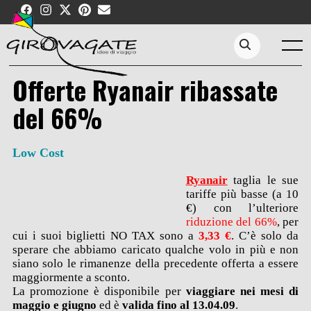
Skip
to
content
Menu
Search...
Offerte Ryanair ribassate
del 66%
Low Cost
Ryanair
taglia le sue
tariffe più basse (a 10
€) con l’ulteriore
riduzione del 66%
, per
cui i suoi biglietti NO TAX sono a
3,33 €
. C’è solo da
sperare che abbiamo caricato qualche volo in più e non
siano solo le rimanenze della precedente offerta a essere
maggiormente a sconto.
La promozione è disponibile per
viaggiare nei mesi di
maggio e giugno
ed è
valida fino al 13.04.09
.