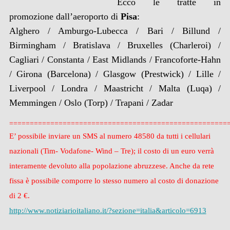
Ecco le tratte in
promozione dall’aeroporto di
Pisa
:
Alghero / Amburgo-Lubecca / Bari / Billund /
Birmingham / Bratislava / Bruxelles (Charleroi) /
Cagliari / Constanta / East Midlands / Francoforte-Hahn
/ Girona (Barcelona) / Glasgow (Prestwick) / Lille /
Liverpool / Londra / Maastricht / Malta (Luqa) /
Memmingen / Oslo (Torp) / Trapani / Zadar
=================================================
====
E’ possibile inviare un SMS al numero 48580 da tutti i cellulari
nazionali (Tim- Vodafone- Wind – Tre); il costo di un euro verrà
interamente devoluto alla popolazione abruzzese. Anche da rete
fissa è possibile comporre lo stesso numero al costo di donazione
di 2 €.
http://www.notiziarioitaliano.
it/?sezione=italia&articolo=
6913