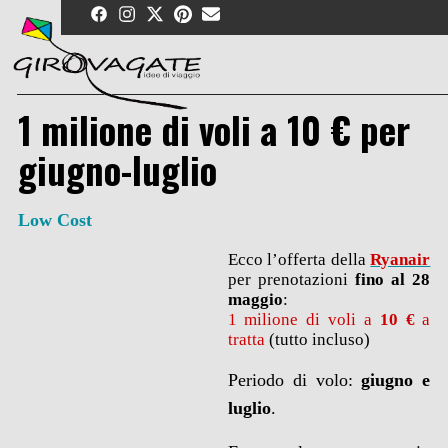
Skip
to
content
1 milione di voli a 10 € per
giugno-luglio
Low Cost
Ecco l’offerta della
Ryanair
per prenotazioni
fino al 28
maggio
:
1 milione di voli a
10 €
a
tratta
(tutto incluso)
Periodo di volo:
giugno e
luglio
.