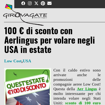
Skip
to
content
100 € di sconto con
Aerlingus per volare negli
USA in estate
Low Cost
,
USA
Con il caldo estivo sono
arrivate anche le
promozioni delle
compagnie aeree Low Cost!
Questa della
Aer Lingus
è
molto interessante per chi
intenda volare negli Stati
Uniti:
sconto di 100 euro