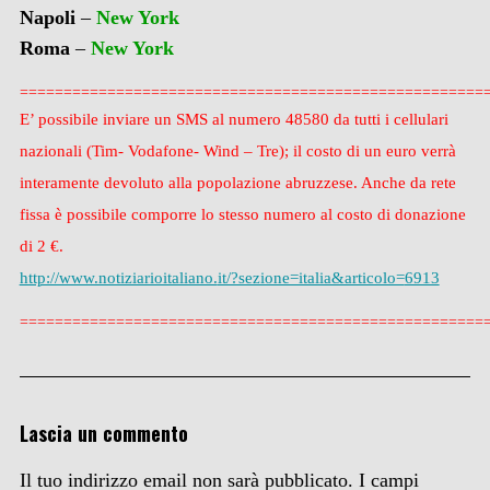
Napoli
–
New York
Roma
–
New York
=================================================
====
E’ possibile inviare un SMS al numero 48580 da tutti i cellulari
nazionali (Tim- Vodafone- Wind – Tre); il costo di un euro verrà
interamente devoluto alla popolazione abruzzese. Anche da rete
fissa è possibile comporre lo stesso numero al costo di donazione
di 2 €.
http://www.notiziarioitaliano.
it/?sezione=italia&articolo=
6913
=====================================================
Lascia un commento
Il tuo indirizzo email non sarà pubblicato.
I campi