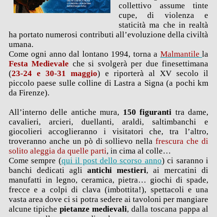
collettivo assume tinte
cupe, di violenza e
staticità ma che in realtà
ha portato numerosi contributi all’evoluzione della civiltà
umana.
Come ogni anno dal lontano 1994, torna a
Malmantile
la
Festa Medievale
che si svolgerà per due finesettimana
(
23-24 e 30-31 maggio
) e riporterà al XV secolo il
piccolo paese sulle colline di Lastra a Signa (a pochi km
da Firenze).
All’interno delle antiche mura,
150 figuranti
tra dame,
cavalieri, arcieri, duellanti, araldi, saltimbanchi e
giocolieri accoglieranno i visitatori che, tra l’altro,
troveranno anche un pò di sollievo nella
frescura che di
solito aleggia da quelle parti
, in cima al colle…
Come sempre (
qui il post dello scorso anno
) ci saranno i
banchi dedicati agli
antichi mestieri
, ai mercatini di
manufatti in legno, ceramica, pietra… giochi di spade,
frecce e a colpi di clava (imbottita!), spettacoli e una
vasta area dove ci si potra sedere ai tavoloni per mangiare
alcune tipiche
pietanze medievali
, dalla toscana pappa al