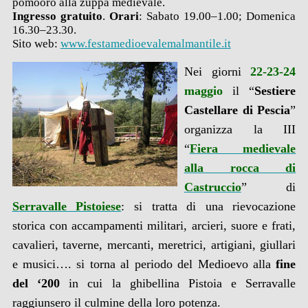
pomooro alla zuppa medievale.
Ingresso gratuito
.
Orari
: Sabato 19.00–1.00; Domenica
16.30–23.30.
Sito web:
www.festamedioevalemalmantile.it
Nei giorni
22-23-24
maggio
il “
Sestiere
Castellare di Pescia
”
organizza la III
“
Fiera medievale
alla rocca di
Castruccio
” di
Serravalle Pistoiese
: si tratta di una rievocazione
storica con accampamenti militari, arcieri, suore e frati,
cavalieri, taverne, mercanti, meretrici, artigiani, giullari
e musici…. si torna al periodo del Medioevo alla
fine
del ‘200
in cui la ghibellina Pistoia e Serravalle
raggiunsero il culmine della loro potenza.