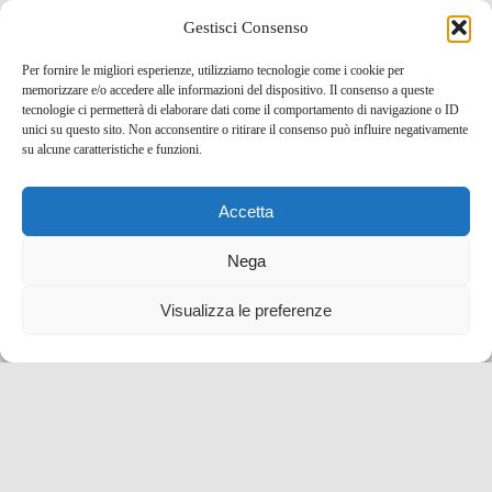
Gestisci Consenso
Per fornire le migliori esperienze, utilizziamo tecnologie come i cookie per
memorizzare e/o accedere alle informazioni del dispositivo. Il consenso a queste
tecnologie ci permetterà di elaborare dati come il comportamento di navigazione o ID
unici su questo sito. Non acconsentire o ritirare il consenso può influire negativamente
su alcune caratteristiche e funzioni.
Accetta
Cosa vedere a Casole d’Elsa, il borgo toscano degli
artisti
Nega
22 Giu , 2022 -
Toscana
-
blog tour SMT e viaggi
Visualizza le preferenze
stampa
,
borghi d'Italia