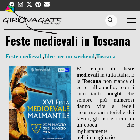
Skip
to
content
Menu
Search...
Feste medievali in Toscana
Feste medievali
,
Idee per un weekend
,
Toscana
E’ tempo di
feste
medievali
in tutta Italia. E
la
Toscana
non manca di
certo all’appello, con i
suoi tanti
borghi
che
sempre più numerosi
danno vita a fedeli
ricostruzioni storiche dei
lavori, gli usi e i cibi di
un’epoca che
ingiustamente
nell’immaginario