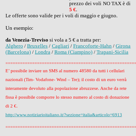
prezzo dei voli NO TAX è di
5 €
.
Le offerte sono valide per i voli di maggio e giugno.
Un esempio:
da Venezia-Treviso
si vola a 5 € a tratta per:
Alghero
/
Bruxelles
/
Cagliari
/
Francoforte-Hahn
/
Girona
(Barcelona)
/
Londra
/
Roma (Ciampino)
/
Trapani-Sicilia
=================================================
====
E’ possibile inviare un SMS al numero 48580 da tutti i cellulari
nazionali (Tim- Vodafone- Wind – Tre); il costo di un euro verrà
interamente devoluto alla popolazione abruzzese. Anche da rete
fissa è possibile comporre lo stesso numero al costo di donazione
di 2 €.
http://www.notiziarioitaliano.
it/?sezione=italia&articolo=
6913
=====================================================