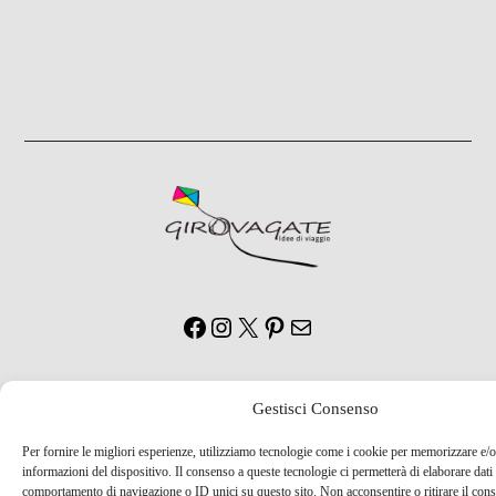
Facebook
Instagram
X
Pinterest
Email
© Copyright 2026 Girovagate
Gestisci Consenso
Top
Per fornire le migliori esperienze, utilizziamo tecnologie come i cookie per memorizzare e/o
informazioni del dispositivo. Il consenso a queste tecnologie ci permetterà di elaborare dati
comportamento di navigazione o ID unici su questo sito. Non acconsentire o ritirare il con