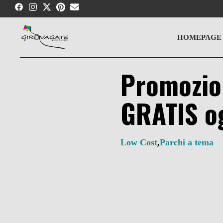
Skip
to
content
HOMEPAGE
Promozion
GRATIS og
Low Cost
,
Parchi a tema