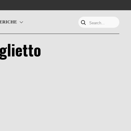
ERICHE
Search...
glietto