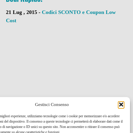
21 Lug , 2015 -
Codici SCONTO e Coupon
Low
Cost
Gestisci Consenso
 migliori esperienze, utilizziamo tecnologie come i cookie per memorizzare e/o accedere
oni del dispositivo. Il consenso a queste tecnologie ci permetterà di elaborare dati come il
di navigazione o ID unici su questo sito. Non acconsentire o ritirare il consenso può
vamente su alcune caratteristiche e funzioni.