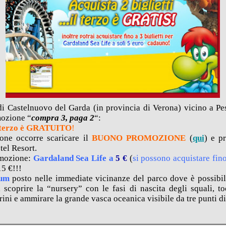
i Castelnuovo del Garda (in provincia di Verona) vicino a Pe
mozione “
compra 3, paga 2
“:
l terzo è GRATUITO
!
one occorre scaricare il
BUONO PROMOZIONE
(
qui
) e pr
tel Resort.
romozione:
Gardaland Sea Life a
5 €
(
si possono acquistare fino 
5 €!!!
um
posto nelle immediate vicinanze del parco dove è possibile
 scoprire la “nursery” con le fasi di nascita degli squali, t
rini e ammirare la grande vasca oceanica visibile da tre punti di