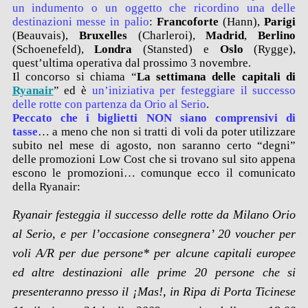
un indumento o un oggetto che ricordino una delle
destinazioni messe in palio
:
Francoforte
(Hann),
Parigi
(Beauvais),
Bruxelles
(Charleroi),
Madrid
,
Berlino
(Schoenefeld),
Londra
(Stansted) e
Oslo
(
Rygge)
,
quest’ultima operativa dal prossimo 3 novembre.
Il concorso si chiama “
La settimana delle capitali di
Ryanair
”
ed è
un’iniziativa per festeggiare il successo
delle rotte con partenza da Orio al Serio
.
Peccato che i biglietti NON siano comprensivi di
tasse
… a meno che non si tratti di voli da poter utilizzare
subito nel mese di agosto, non saranno certo “degni”
delle promozioni Low Cost che si trovano sul sito appena
escono le promozioni… comunque ecco il comunicato
della Ryanair:
Ryanair festeggia il successo delle rotte da Milano Orio
al Serio, e per l’occasione consegnera’ 20 voucher per
voli A/R per due persone* per alcune capitali europee
ed altre destinazioni alle prime 20 persone che si
presenteranno presso il ¡Mas!, in Ripa di Porta Ticinese