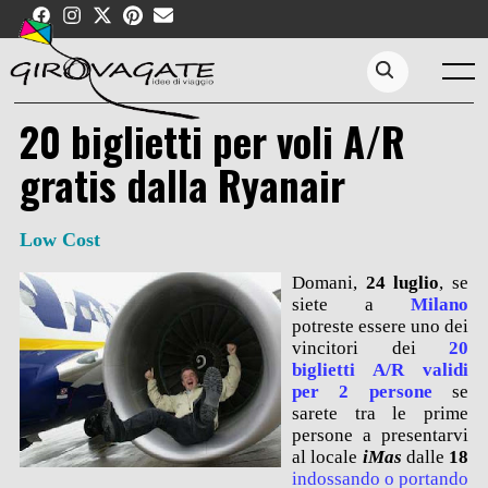
Skip
to
content
Menu
Search...
20 biglietti per voli A/R
gratis dalla Ryanair
Low Cost
Domani,
24 luglio
, se
siete a
Milano
potreste essere uno dei
vincitori dei
20
biglietti A/R validi
per 2 persone
se
sarete tra le prime
persone a presentarvi
al locale
iMas
dalle
18
indossando o portando