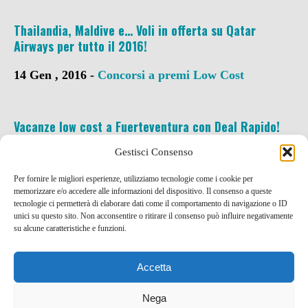
Thailandia, Maldive e… Voli in offerta su Qatar
Airways per tutto il 2016!
14 Gen , 2016 -
Concorsi a premi
Low Cost
Vacanze low cost a Fuerteventura con Deal Rapido!
Gestisci Consenso
21 Lug , 2015 -
Codici SCONTO e Coupon
Low
Cost
Per fornire le migliori esperienze, utilizziamo tecnologie come i cookie per
memorizzare e/o accedere alle informazioni del dispositivo. Il consenso a queste
tecnologie ci permetterà di elaborare dati come il comportamento di navigazione o ID
unici su questo sito. Non acconsentire o ritirare il consenso può influire negativamente
su alcune caratteristiche e funzioni.
Accetta
Nega