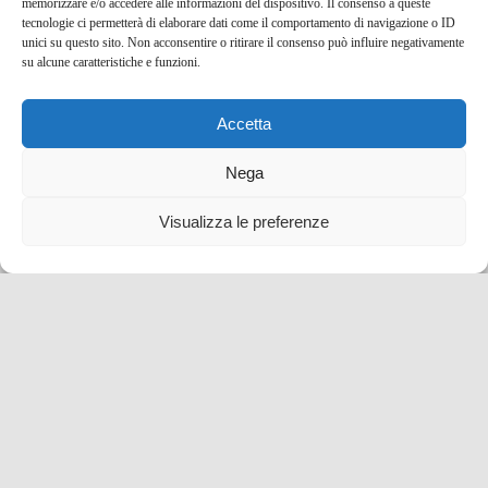
trattorie
memorizzare e/o accedere alle informazioni del dispositivo. Il consenso a queste
tecnologie ci permetterà di elaborare dati come il comportamento di navigazione o ID
unici su questo sito. Non acconsentire o ritirare il consenso può influire negativamente
su alcune caratteristiche e funzioni.
Accetta
Nega
Visualizza le preferenze