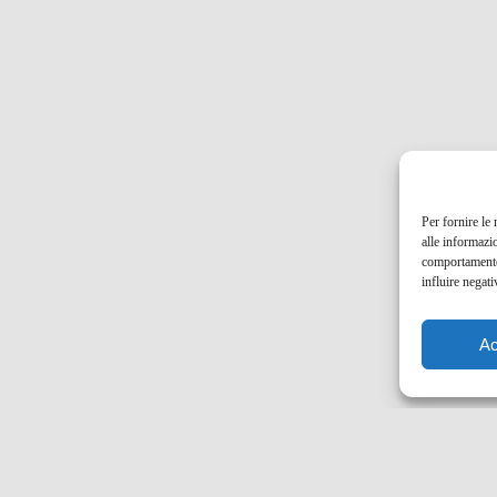
Per fornire le
alle informazi
comportamento 
influire negati
Ac