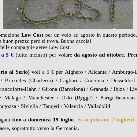
promozione
Low Cost
per un volo ad agosto in questo period
 a buon prezzo però si trova. Buona caccia!
 delle compagnie aeree Low Cost:
 a 5 €
(tutto incluso) per volare
da agosto ad ottobre
.
Pren
rio al Serio)
voli a 5 € per Alghero / Alicante / Amburgo-L
 / Bruxelles (Charleroi) / Cagliari / Cracovia / Düsseldor
Francoforte-Hahn / Girona (Barcelona) / Granada / Ibiza / Liv
/ Malaga / Manchester / Oslo (Rygge) / Parigi-Beauvais
agozza / Siviglia / Tangeri / Valencia / Valladolid
ngata
fino a domenica 19 luglio
.
Si acquistano 2 biglietti
asse, soprattutto verso la Germania.