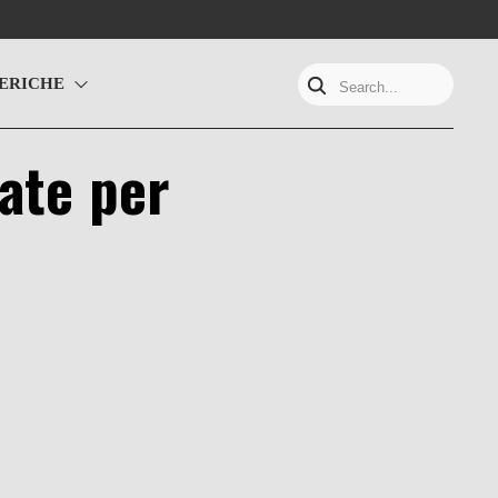
ERICHE
Search...
mate per