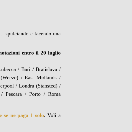
o… spulciando e facendo una
otazioni entro il 20 luglio
ubecca / Bari / Bratislava /
f (Weeze) / East Midlands /
erpool / Londra (Stansted) /
 / Pescara / Porto / Roma
 e se ne paga 1 solo
. Voli a