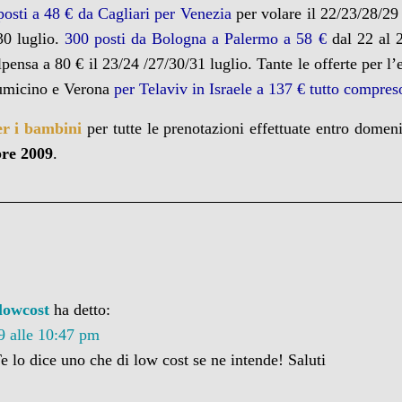
posti a 48 € da Cagliari per Venezia
per volare il 22/23/28/29
30 luglio.
300 posti da Bologna a Palermo a 58 €
dal 22 al 
ensa a 80 € il 23/24 /27/30/31 luglio. Tante le offerte per l’
umicino e Verona
per Telaviv in Israele a 137 € tutto compre
per i bambini
per tutte le prenotazioni effettuate entro domen
bre 2009
.
-lowcost
ha detto:
9 alle 10:47 pm
e lo dice uno che di low cost se ne intende! Saluti