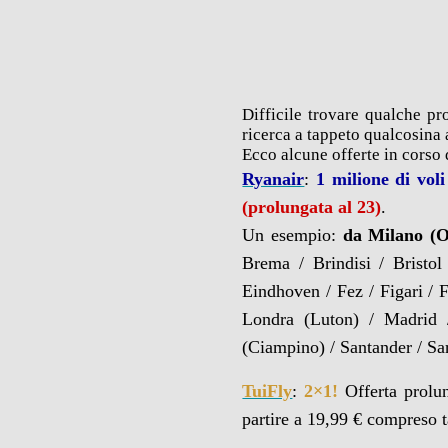
Difficile trovare qualche 
ricerca a tappeto qualcosina
Ecco alcune offerte in corso
Ryanair
:
1 milione di voli
(prolungata al 23)
.
Un esempio:
da Milano (O
Brema / Brindisi / Bristol
Eindhoven / Fez / Figari / 
Londra (Luton) / Madrid 
(Ciampino) / Santander / Sar
TuiFly
:
2×1!
Offerta prolu
partire a 19,99 € compreso t