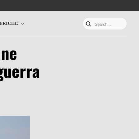
ERICHE
Search...
one
guerra