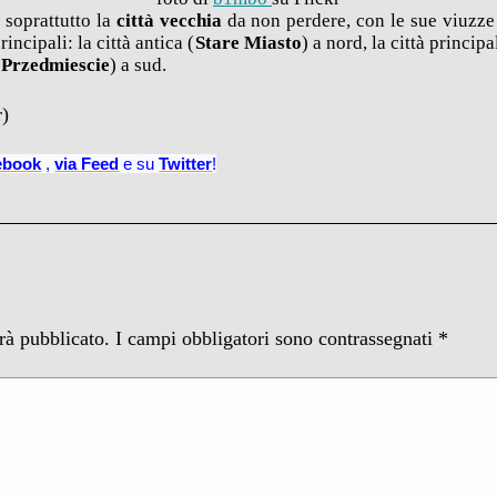
 soprattutto la
città vecchia
da non perdere, con le sue viuzze e
incipali: la città antica (
Stare Miasto
) a nord, la città principa
 Przedmiescie
) a sud.
r)
ebook
,
via
Feed
e su
Twitter
!
arà pubblicato.
I campi obbligatori sono contrassegnati
*