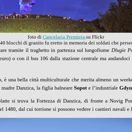
foto di
Cancelaria Premiera
su Flickr
 blocchi di granito fu eretto in memoria dei soldati che perser
vare tramite il traghetto in partenza sul lungofiume
Dlugie P
 euro) o con il bus 106 dalla stazione centrale ma andandoci 
o, è una bella città multiculturale che merita almeno un week
la madre Danzica, la figlia balneare
Sopot
e l’industriale
Gdyn
latte si trova la Fortezza di Danzica, di fronte a Novig Por
el 1480, dal cui torrione si possono vedere i cantieri navali e 