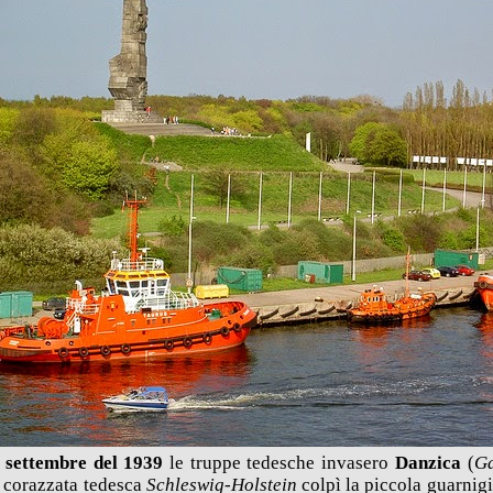
 settembre del 1939
le truppe tedesche invasero
Danzica
(
G
 corazzata tedesca
Schleswig-Holstein
colpì la piccola guarnig