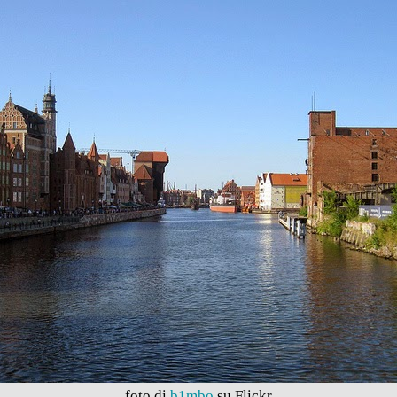
foto di
b1mbo
su Flickr