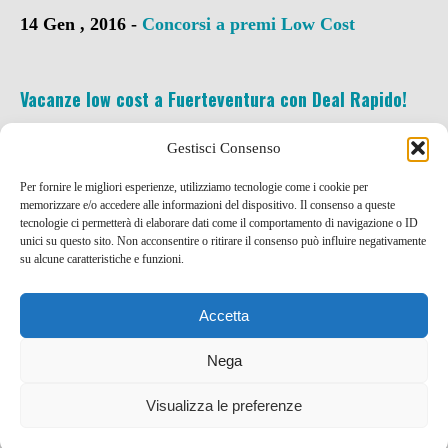
14 Gen , 2016 -
Concorsi a premi
Low Cost
Vacanze low cost a Fuerteventura con Deal Rapido!
21 Lug , 2015 -
Codici SCONTO e Coupon
Low
Gestisci Consenso
Cost
Per fornire le migliori esperienze, utilizziamo tecnologie come i cookie per
memorizzare e/o accedere alle informazioni del dispositivo. Il consenso a queste
tecnologie ci permetterà di elaborare dati come il comportamento di navigazione o ID
unici su questo sito. Non acconsentire o ritirare il consenso può influire negativamente
su alcune caratteristiche e funzioni.
Accetta
Nega
Visualizza le preferenze