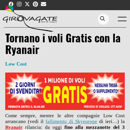
Skip
to
content
Menu
Search...
Tornano i voli Gratis con la
Ryanair
Low Cost
Come sempre, mentre le altre compagnie Low Cost
arrancano (vedi il
fallimento di Skyeurope
di ieri…) la
Ryana
ir
rilancia: da oggi
fino alla mezzanotte del 3