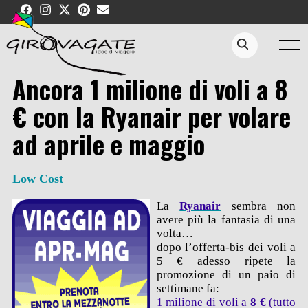
Skip
to
content
Menu
Search...
Ancora 1 milione di voli a 8
€ con la Ryanair per volare
ad aprile e maggio
Low Cost
La
Ryanair
sembra non
avere più la fantasia di una
volta…
dopo l’offerta-bis dei voli a
5 € adesso ripete la
promozione di un paio di
settimane fa:
1 milione di voli a
8 €
(tutto