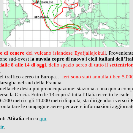
 di cenere
del vulcano islandese Eyafjallajokull
. Provenient
ione sud-ovest l
a nuvola copre di nuovo i cieli italiani dell’It
dalle 8 alle 14 di oggi
, dello spazio aereo di tutto il
settentrio
.
del traffico aereo in Europa…
ieri sono stati annullati ben 5.00
arsiglia nel sud della Francia.
quella che desta più preoccupazione: staziona a una quota compre
erso la Grecia. Entro le 13 coprirà tutta l’Italia eccetto le isole.
i 6.500 metri e gli 11.000 metri di quota, sta dirigendosi verso i
 contattare le compagnie aeree per avere informazioni aggiornate
voli
Alitalia
clicca
qui
.
ir
.