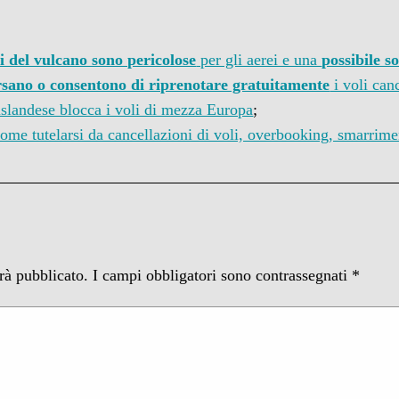
ri del vulcano sono pericolose
per gli aerei e una
possibile s
sano o consentono di riprenotare gratuitamente
i voli canc
islandese blocca i voli di mezza Europa
;
come tutelarsi da cancellazioni di voli, overbooking, smarrime
arà pubblicato.
I campi obbligatori sono contrassegnati
*