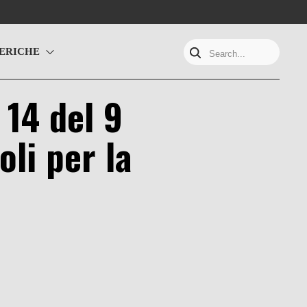
ERICHE
Search...
e 14 del 9
li per la