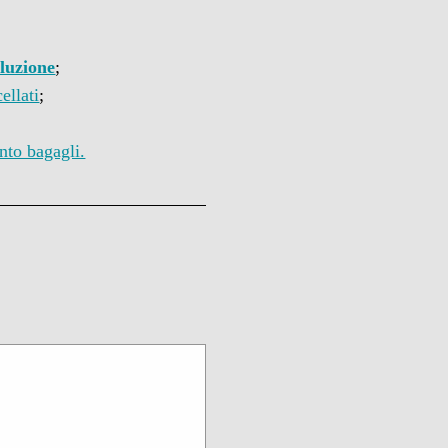
oluzione
;
ellati
;
nto bagagli.