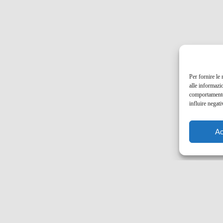
Per fornire le
alle informazi
comportamento 
influire negati
Ac