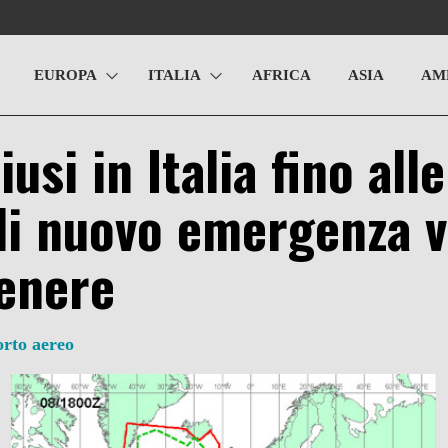
EUROPA
ITALIA
AFRICA
ASIA
AM
iusi in Italia fino all
i nuovo emergenza vo
cenere
orto aereo