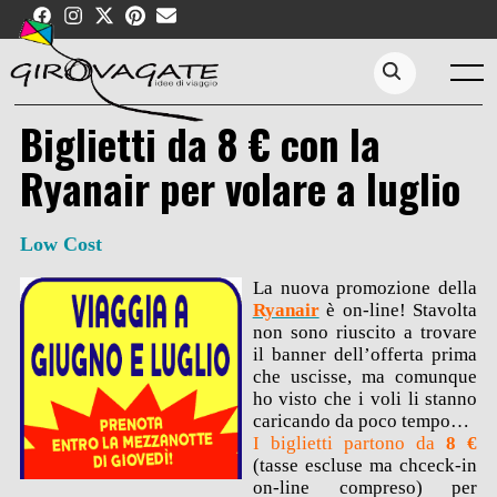
Skip
to
content
Menu
Search...
Biglietti da 8 € con la
Ryanair per volare a luglio
Low Cost
La nuova promozione della
Ryanair
è on-line! Stavolta
non sono riuscito a trovare
il banner dell’offerta prima
che uscisse, ma comunque
ho visto che i voli li stanno
caricando da poco tempo…
I biglietti partono da
8 €
(tasse escluse ma chceck-in
on-line compreso) per