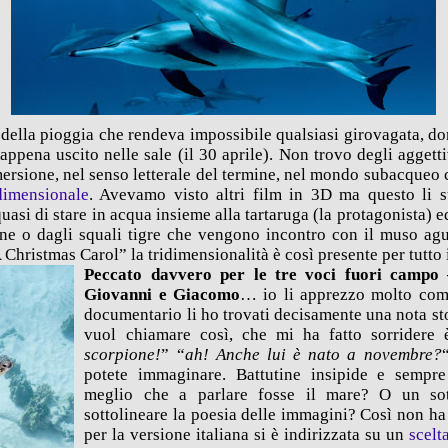
, della pioggia che rendeva impossibile qualsiasi girovagata, d
 appena uscito nelle sale (il 30 aprile). Non trovo degli aggetti
ersione, nel senso letterale del termine, nel mondo subacqueo 
idimensionale
. Avevamo visto altri film in 3D ma questo li s
uasi di stare in acqua insieme alla tartaruga (la protagonista) e
ne o dagli squali tigre che vengono incontro con il muso a
hristmas Carol” la tridimensionalità è così presente per tutto 
Peccato davvero per le tre voci fuori campo 
Giovanni e Giacomo
… io li apprezzo molto com
documentario li ho trovati decisamente una nota ston
vuol chiamare così, che mi ha fatto sorridere 
scorpione!
” “
ah! Anche lui è nato a novembre?
potete immaginare. Battutine insipide e sempr
meglio che a parlare fosse il mare? O un sot
sottolineare la poesia delle immagini? Così non ha
per la versione italiana si è indirizzata su un
scelt