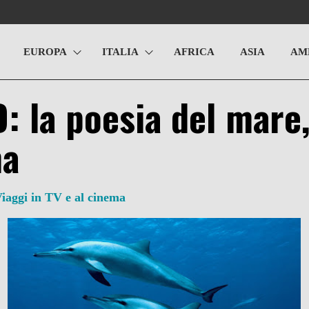
EUROPA
ITALIA
AFRICA
ASIA
AM
: la poesia del mare
ma
iaggi in TV e al cinema