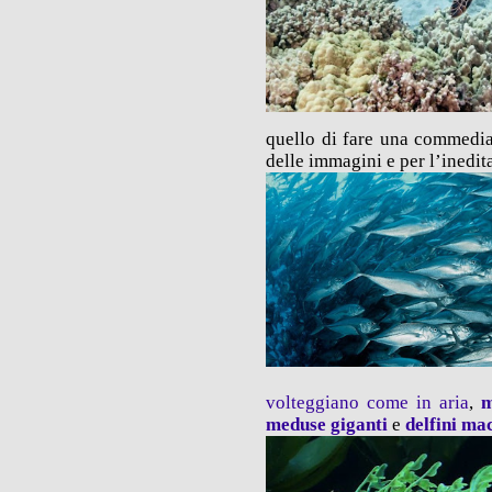
quello di fare una commedia;
delle immagini e per l’inedit
volteggiano come in aria
,
m
meduse giganti
e
delfini mac