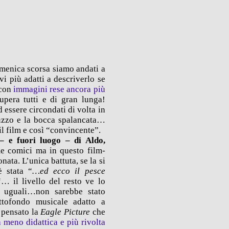
omenica scorsa siamo andati a
vi più adatti a descriverlo se
con
immagini rese ancora più
upera tutti e di gran lunga!
d essere circondati di volta in
guzzo e la bocca spalancata…
il film e così “convincente”.
– e fuori luogo – di Aldo,
e comici ma in questo film-
ata. L’unica battuta, se la si
è stata “
…ed ecco il pesce
“… il livello del resto ve lo
e uguali…non sarebbe stato
tofondo musicale adatto a
 pensato la
Eagle Picture
che
a meno didattica e più rivolta