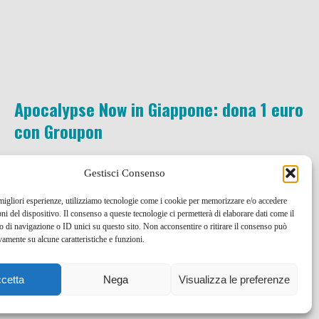
Apocalypse Now in Giappone: dona 1 euro
con Groupon
13 Mar , 2011 -
Giappone
save the world
Gestisci Consenso
 migliori esperienze, utilizziamo tecnologie come i cookie per memorizzare e/o accedere
oni del dispositivo. Il consenso a queste tecnologie ci permetterà di elaborare dati come il
di navigazione o ID unici su questo sito. Non acconsentire o ritirare il consenso può
vamente su alcune caratteristiche e funzioni.
cetta
Nega
Visualizza le preferenze