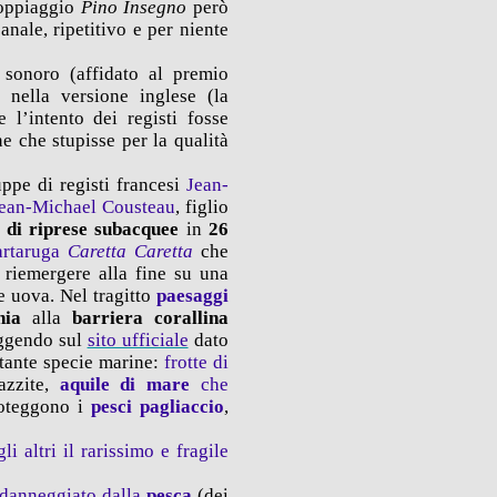
 doppiaggio
Pino Insegno
però
nale, ripetitivo e per niente
 sonoro (affidato al premio
 nella versione inglese (la
l’intento dei registi fosse
e che stupisse per la qualità
uppe di registi francesi
Jean-
Jean-Michael Cousteau
, figlio
 di riprese subacquee
in
26
artaruga
Caretta Caretta
che
 riemergere alla fine su una
le uova. Nel tragitto
paesaggi
rnia
alla
barriera corallina
eggendo sul
sito ufficiale
dato
e tante specie marine:
frotte di
azzite,
aquile di mare
che
oteggono i
pesci pagliaccio
,
i altri il rarissimo e fragile
 danneggiato dalla
pesca
(dei