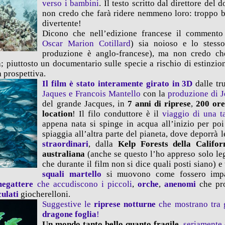
verso i bambini
. Il testo scritto dal direttore del
non credo che farà ridere nemmeno loro: troppo ba
divertente!
Dicono che nell’edizione francese il commento
Oscar Marion Cotillard
) sia noioso e lo stesso
produzione è anglo-francese), ma non credo che 
 piuttosto un documentario sulle specie a rischio di estinzion
a prospettiva.
Il film è stato interamente girato in 3D
dalle tr
Jaques e Francois Mantello
con la
produzione di 
del grande Jacques, in
7 anni di riprese
,
200 ore
location
! Il filo conduttore è il
viaggio di una t
appena nata si spinge in acqua all’inizio per poi
spiaggia all’altra parte del pianeta, dove deporrà 
straordinari
, dalla
Kelp Forests della Califo
australiana
(anche se questo l’ho appreso solo l
che durante il film non si dice quali posti siano) 
squali martello
si muovono come fossero imp
egattere
che accudiscono i piccoli
,
orche
,
anenomi
che pr
ulati
giocherelloni.
Suggestive le
riprese notturne
che mostrano tra gl
dragone foglia
!
Un mondo tanto bello quanto fragile
,
seriamente