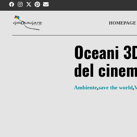
Skip
to
content
HOMEPAGE
Oceani 3D
del cine
Ambiente
,
save the world
,
V