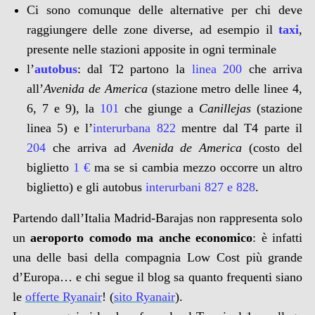
Ci sono comunque delle alternative per chi deve
raggiungere delle zone diverse, ad esempio il
taxi
,
presente nelle stazioni apposite in ogni terminale
l’
autobus
: dal T2 partono la
linea 200
che arriva
all’
Avenida de America
(stazione metro delle linee 4,
6, 7 e 9), la
101
che giunge a
Canillejas
(stazione
linea 5) e l’
interurbana 822
mentre dal T4 parte il
204
che arriva ad
Avenida de America
(costo del
biglietto
1 €
ma se si cambia mezzo occorre un altro
biglietto) e gli autobus
interurbani 827 e 828
.
Partendo dall’Italia Madrid-Barajas non rappresenta solo
un
aeroporto comodo ma anche economico
: è infatti
una delle basi della compagnia Low Cost più grande
d’Europa… e chi segue il blog sa quanto frequenti siano
le
offerte Ryanair
! (
sito Ryanair
).