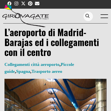
Skip
to
content
Menu
Search...
L’aeroporto di Madrid-
Barajas ed i collegamenti
con il centro
Collegamenti città aeroporto
,
Piccole
guide
,
Spagna
,
Trasporto aereo