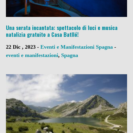
Una serata incantata: spettacolo di luci e musica
natalizia gratuito a Casa Batlló!
22 Dic , 2023 -
Eventi e Manifestazioni
Spagna
-
eventi e manifestazioni
,
Spagna