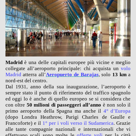
Madrid
è una delle capitali europee più vicine e meglio
collegate all’aeroporto principale: chi acquista un
volo
Madrid
atterra all’
Aeropuerto de Barajas
, solo
13 km
a
nord-est del centro.
Dal 1931, anno della sua inaugurazione, l’aeroporto è
sempre stato il punto di riferimento del traffico spagnolo
ed oggi lo è anche di quello europeo se si considera che
con oltre
50 milioni di passeggeri all’anno
è non solo il
primo aeroporto della Spagna ma anche il
4° d’Europa
(dopo Londra Heathrow, Parigi Charles de Gaulle e
Francoforte) e il
1° per i voli verso il Sudamerica
. Grazie
alle tante compagnie nazionali e internazionali che vi
effettuano scali sono molte le
offerte voli
per la città