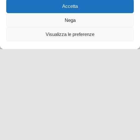
Accetta
Las Setas di Siviglia! Tutte le informazioni utili per la
visita
Nega
17 Gen , 2022 -
Città e borghi da scoprire
Spagna
Visualizza le preferenze