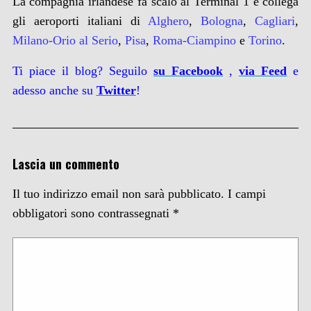
La compagnia irlandese fa scalo al Terminal 1 e collega
gli aeroporti italiani di
Alghero
,
Bologna
,
Cagliari
,
Milano-Orio al Serio
,
Pisa
,
Roma-Ciampino
e
Torino
.
Ti piace il blog? Seguilo
su Facebook
,
via
Feed
e
adesso anche su
Twitter
!
Lascia un commento
Il tuo indirizzo email non sarà pubblicato.
I campi
obbligatori sono contrassegnati
*