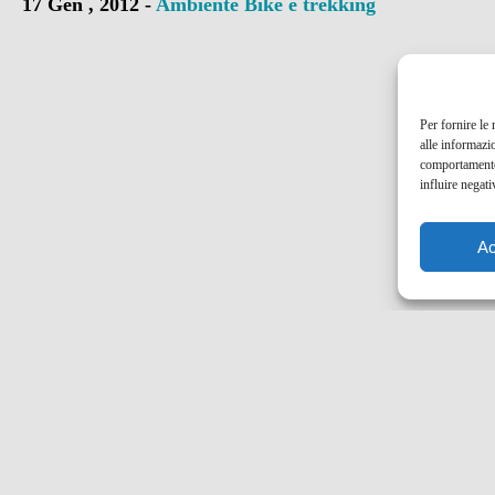
17 Gen , 2012 -
Ambiente
Bike e trekking
Per fornire le
alle informazi
comportamento 
influire negati
Ac