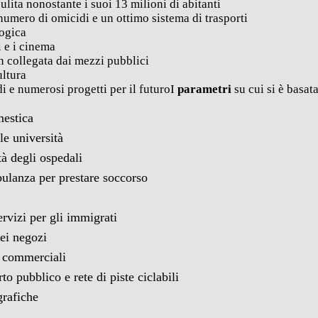
pulita nonostante i suoi 13 milioni di abitanti
 numero di omicidi e un ottimo sistema di trasporti
logica
i e i cinema
en collegata dai mezzi pubblici
ultura
di e numerosi progetti per il futuroI
parametri
su cui si è basat
mestica
lle università
tà degli ospedali
bulanza per prestare soccorso
ervizi per gli immigrati
dei negozi
e commerciali
o pubblico e rete di piste ciclabili
grafiche