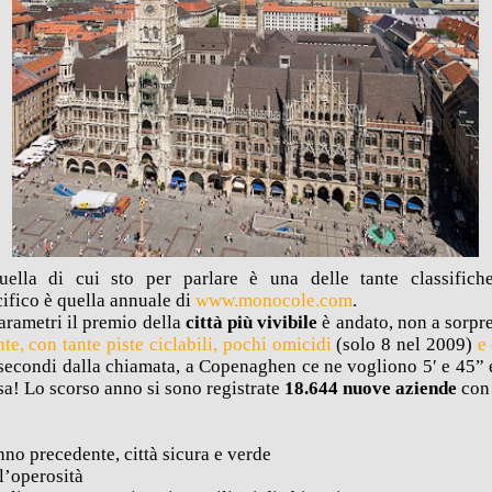
uella di cui sto per parlare è una delle tante classifiche 
cifico è quella annuale di
www.monocole.com
.
arametri il premio della
città più vivibile
è andato, non a sorpr
te, con tante piste ciclabili, pochi omicidi
(solo 8 nel 2009)
e
econdi dalla chiamata, a Copenaghen ce ne vogliono 5′ e 45” e
a! Lo scorso anno si sono registrate
18.644 nuove aziende
con
nno precedente, città sicura e verde
 l’operosità