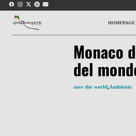
Skip
to
content
HOMEPAGE
Monaco di
del mond
save the world
,
Ambiente