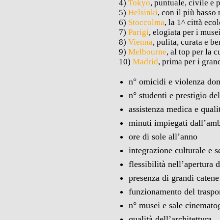
4)
Tokyo
, puntuale, civile e 
5)
Helsinki
, con il più basso
6)
Stoccolma
, la 1^ città eco
7)
Parigi
, elogiata per i muse
8)
Vienna
, pulita, curata e b
9)
Melbourne
, al top per la c
10)
Madrid
, prima per i gran
n° omicidi e violenza do
n° studenti e prestigio de
assistenza medica e quali
minuti impiegati dall’am
ore di sole all’anno
integrazione culturale e s
flessibilità nell’apertura 
presenza di grandi caten
funzionamento del trasport
n° musei e sale cinemato
qualità dell’architettura