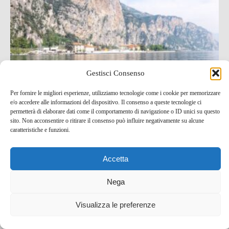
Gestisci Consenso
Per fornire le migliori esperienze, utilizziamo tecnologie come i cookie per memorizzare
e/o accedere alle informazioni del dispositivo. Il consenso a queste tecnologie ci
permetterà di elaborare dati come il comportamento di navigazione o ID unici su questo
sito. Non acconsentire o ritirare il consenso può influire negativamente su alcune
Perché il noleggio di una barca è l’ideale per un
caratteristiche e funzioni.
weekend sul Lago di Garda
Accetta
9 Dic , 2021 -
Idee per un weekend
Nega
Visualizza le preferenze