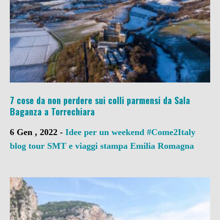
7 cose da non perdere sui colli parmensi da Sala
Baganza a Torrechiara
6 Gen , 2022 -
Idee per un weekend
#Come2Italy
blog tour SMT e viaggi stampa
Emilia Romagna