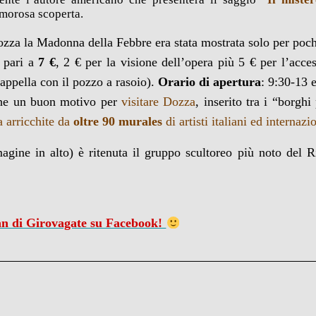
amorosa scoperta.
ozza la Madonna della Febbre era stata mostrata solo per poc
 pari a
7 €
, 2 € per la visione dell’opera più 5 € per l’acce
Cappella con il pozzo a rasoio).
Orario di apertura
: 9:30-13 
che un buon motivo per
visitare Dozza
, inserito tra i “borghi
 arricchite da
oltre 90 murales
di artisti italiani ed internazi
agine in alto) è ritenuta il gruppo scultoreo più noto del R
fan di Girovagate su Facebook!