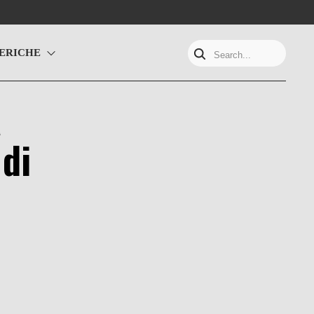
ERICHE
Search...
a
di