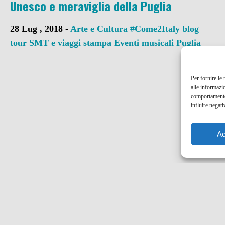
Unesco e meraviglia della Puglia
28 Lug , 2018 -
Arte e Cultura
#Come2Italy
blog
tour SMT e viaggi stampa
Eventi musicali
Puglia
Per fornire le
alle informazi
comportamento 
influire negati
Ac