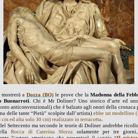
mostrerà a
Dozza (BO)
le prove che la
Madonna della Febb
o Buonarroti
. Chi è Mr Doliner? Uno storico d’arte ed uno 
ttosto anticonvenzionali) che è balzato agli onori della cronaca
na delle tante “Pietà” scolpite dall’artista)
ebbe un modellino (i
8 cm ed alta solo 30 cm)
realizzato in terracotta
.
del Settecento ma secondo le teorie di Doliner andrebbe ricoll
della
Rocca di Caterina Sforza
solamente per tre giorn
ente l’autore americano che presenterà il saggio “
Il mister