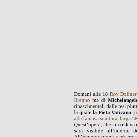
Domani alle 18
Roy Doliner
Bregno
ma di
Michelangel
rinascimentali dalle tesi piu
la quale
la Pietà Vaticana
(u
alla famosa scultura,
larga 5
Quest’opera, che si credeva 
sarà visibile all’interno 
All’inaugurazione sarà pres