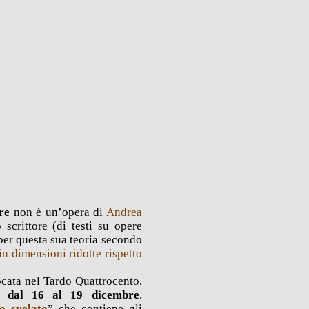
re
non è un’opera di
Andrea
scrittore (di testi su opere
 per questa sua teoria secondo
n dimensioni ridotte rispetto
ocata nel Tardo Quattrocento,
i,
dal 16 al 19 dicembre
.
o svelato
” che contiene gli