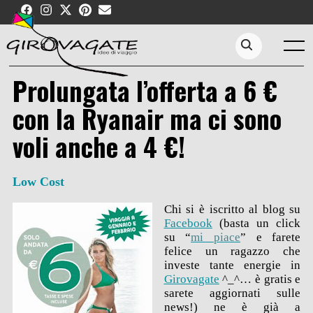
Skip
to
content
Menu
Search...
Prolungata l’offerta a 6 €
con la Ryanair ma ci sono
voli anche a 4 €!
Low Cost
Chi si è iscritto al blog su
Facebook
(basta un click
su “
mi piace
” e farete
felice un ragazzo che
investe tante energie in
Girovagate
^_^… è gratis e
sarete aggiornati sulle
news!) ne è già a