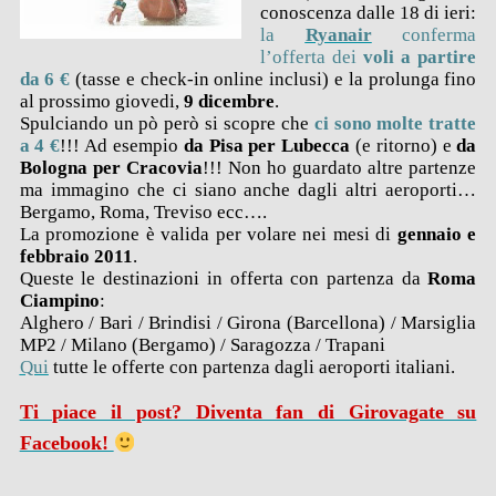
conoscenza dalle 18 di ieri:
la
Ryanair
conferma
l’offerta dei
voli a partire
da 6 €
(tasse e check-in online inclusi) e la prolunga fino
al prossimo giovedi,
9 dicembre
.
Spulciando un pò però si scopre che
ci sono
molte tratte
a 4 €
!!! Ad esempio
da Pisa per Lubecca
(e ritorno) e
da
Bologna per Cracovia
!!! Non ho guardato altre partenze
ma immagino che ci siano anche dagli altri aeroporti…
Bergamo, Roma, Treviso ecc….
La promozione è valida per volare nei mesi di
gennaio e
febbraio 2011
.
Queste le destinazioni in offerta con partenza da
Roma
Ciampino
:
Alghero / Bari / Brindisi / Girona (Barcellona) / Marsiglia
MP2 / Milano (Bergamo) / Saragozza / Trapani
Qui
tutte le offerte con partenza dagli aeroporti italiani.
Ti piace il post? Diventa fan di Girovagate su
Facebook!