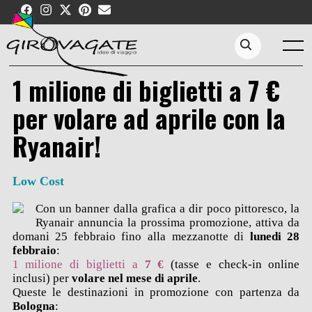
Skip
to
content
Menu
Search...
1 milione di biglietti a 7 €
per volare ad aprile con la
Ryanair!
Low Cost
Con un banner dalla grafica a dir poco pittoresco, la
Ryanair annuncia la prossima promozione, attiva da
domani 25 febbraio fino alla mezzanotte di
lunedi 28
febbraio
:
1 milione di biglietti a
7 €
(tasse e check-in online
inclusi) per
volare nel mese di aprile
.
Queste le destinazioni in promozione con partenza da
Bologna
: