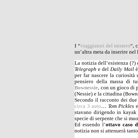
I “
viaggiatori del mistero
“, 
un’altra meta da inserire nel
La notizia dell’esistenza (?)
Telegraph
e del
Daily Mail
è
per far nascere la curiosità
pensiero della massa di tu
Bownessie
, con un gioco di 
(Nessie) e la cittadina (Bown
Secondo il racconto dei due 
circa 3 auto
…
Tom Pickles
stavano dirigendo in kayak 
specie di serpente che si mu
Ed essendo l’
ottavo caso d
notizia non si attenuerà tanto