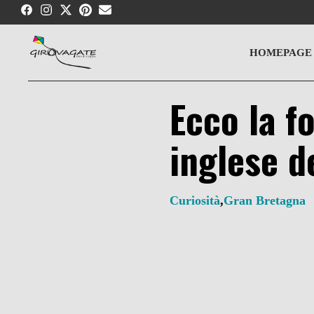
Skip
to
content
HOMEPAGE
Ecco la f
inglese d
Curiosità
,
Gran Bretagna