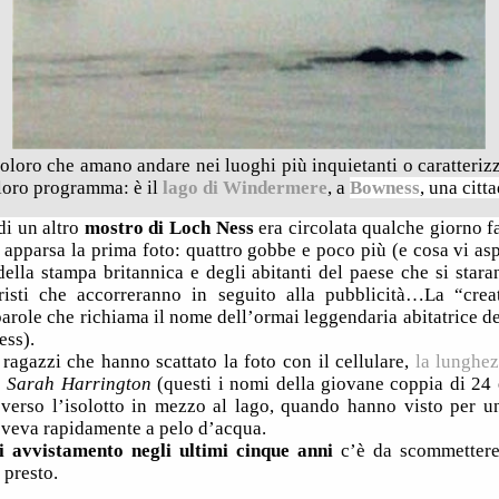
coloro che amano andare nei luoghi più inquietanti o caratterizz
 loro programma: è il
lago di Windermere
, a
Bowness
, una citt
 di un altro
mostro di Loch Ness
era circolata qualche giorno fa
 apparsa la prima foto: quattro gobbe e poco più (e cosa vi asp
 della stampa britannica e degli abitanti del paese che si star
risti che accorreranno in seguito alla pubblicità…
La “crea
parole che richiama il nome dell’ormai leggendaria abitatrice d
ess).
ragazzi che hanno scattato la foto con il cellulare,
la lunghez
e
Sarah Harrington
(questi i nomi della giovane coppia di 24
verso l’isolotto in mezzo al lago, quando hanno visto per u
oveva rapidamente a pelo d’acqua.
i avvistamento negli ultimi cinque anni
c’è da scommettere
 presto.