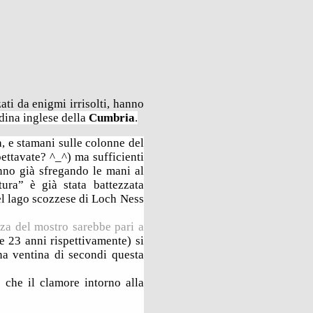
ati da enigmi irrisolti, hanno
adina inglese della
Cumbria
.
, e stamani sulle colonne del
ettavate? ^_^) ma sufficienti
anno già sfregando le mani al
tura” è già stata ba
ttezzata
el lago
scozzese di Loch Ness
za del mostro sarebbe pari a
 e 23 anni rispettivamente)
si
na ventina di secondi questa
 che il clamore intorno alla