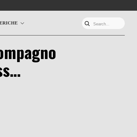
ERICHE
Search...
 compagno
ess…