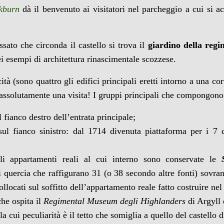
kburn
dà il benvenuto ai visitatori nel parcheggio a cui si 
ssato che circonda il castello si trova il
giardino della reg
ei esempi di architettura rinascimentale scozzese.
tà (sono quattro gli edifici principali eretti intorno a una co
a assolutamente una visita! I gruppi principali che compongon
l fianco destro dell’entrata principale;
sul fianco sinistro: dal 1714 divenuta piattaforma per i 7 
li appartamenti reali al cui interno sono conservate le
i quercia che raffigurano 31 (o 38 secondo altre fonti) sovra
ollocati sul soffitto dell’appartamento reale fatto costruire 
che ospita il
Regimental Museum degli Highlanders
di Argyll 
la cui peculiarità è il tetto che somiglia a quello del castello