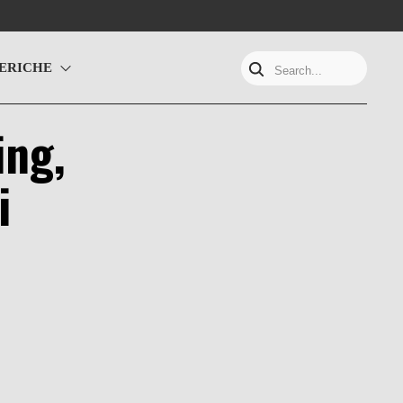
ERICHE
Search...
ing,
i