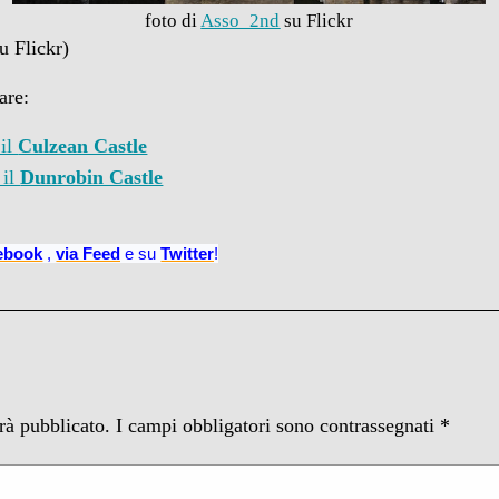
foto di
Asso_2nd
su Flickr
u Flickr)
are:
 il
Culzean Castle
 il
Dunrobin Castle
ebook
,
via Feed
e su
Twitter
!
arà pubblicato.
I campi obbligatori sono contrassegnati
*