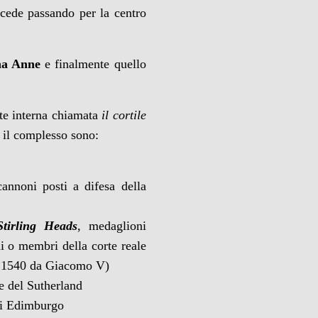
accede passando per la centro
ina Anne
e finalmente quello
rte interna chiamata
il cortile
o il complesso sono:
cannoni posti a difesa della
Stirling Heads
, medaglioni
ni o membri della corte reale
nel 1540 da Giacomo V)
e del Sutherland
 di Edimburgo