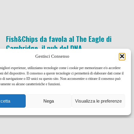
Fish&Chips da favola al The Eagle di
Cambridge, il pub del DNA…
Gestisci Consenso
28 Giu , 2011 -
Dove mangiare
Gran Bretagna
 migliori esperienze, utilizziamo tecnologie come i cookie per memorizzare e/o accedere
Inghilterra
oni del dispositivo. Il consenso a queste tecnologie ci permetterà di elaborare dati come il
di navigazione o ID unici su questo sito. Non acconsentire o ritirare il consenso può
vamente su alcune caratteristiche e funzioni.
cetta
Nega
Visualizza le preferenze