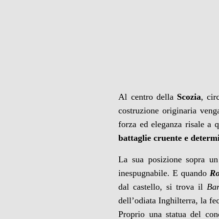
Al centro della
Scozia
, ci
costruzione originaria venga
forza ed eleganza risale a 
battaglie cruente e determi
La sua posizione sopra un 
inespugnabile. E quando
Ro
dal castello, si trova il
Ba
dell’odiata Inghilterra, la fe
Proprio una statua del cond