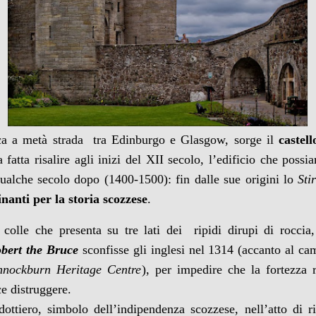
rca a metà strada tra Edinburgo e Glasgow, sorge il
castell
 fatta risalire agli inizi del XII secolo, l’edificio che poss
qualche secolo dopo (1400-1500): fin dalle sue origini lo
Sti
nanti per la storia scozzese
.
colle che presenta su tre lati dei ripidi dirupi di roccia
bert the Bruce
sconfisse gli inglesi nel 1314 (accanto al ca
nnockburn Heritage Centre
), per impedire che la fortezza
ce distruggere.
ottiero, simbolo dell’indipendenza scozzese, nell’atto di 