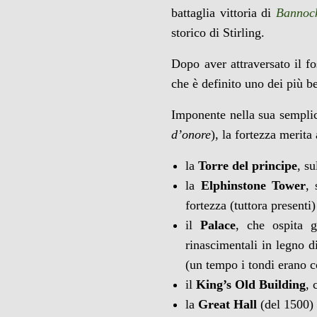
battaglia vittoria di
Bannoc
storico di Stirling.
Dopo aver attraversato il fo
che è definito uno dei più b
Imponente nella sua semplici
d’onore
), la fortezza merit
la
Torre del principe
, su
la
Elphinstone Tower
, 
fortezza (tuttora presenti)
il
Palace
, che ospita g
rinascimentali in legno d
(un tempo i tondi erano c
il
King’s Old Building
, 
la
Great Hall
(del 1500) 