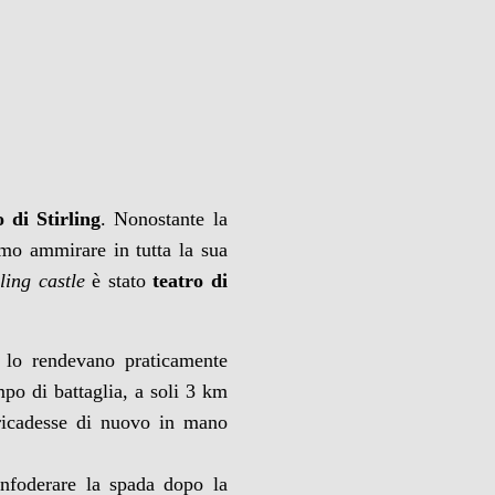
o di Stirling
. Nonostante la
iamo ammirare in tutta la sua
rling castle
è stato
teatro di
, lo rendevano praticamente
mpo di battaglia, a soli 3 km
 ricadesse di nuovo in mano
rinfoderare la spada dopo la