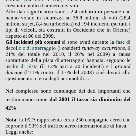
cresciuto molto il numero dei voli…
Altri dati significativi sono i 2,4 miliardi di persone che
hanno volato in sicurezza su 36,8 milioni di voli (28,4
milioni su jet, 8,4 su turboelica) ed i 94 incidenti (su tutti i
tipi di veicoli, sia costruiti in Occidente che in Oriente)
rispetto ai 90 del 2009.
Gli incidenti più comuni
si sono avuti durante la
fase di
decollo o di atterraggio
(i cosidetti
runaway excursions
, il
21% del totale nel 2010, il 26% nel 2009) a causa
soprattutto della pista di atterraggio bagnata, seguono le
uscite di pista
(il 13% pari a 20 incidenti) e i
ground
damage
(l’11% contro il 17% del 2008) cioè dovuti allo
spostamento a terra degli aeromobili…
Nel complesso sono comunque dei dati importanti che
testimoniano come
dal 2001 il tasso sia diminuito del
42%
.
Nota
: la IATA rappresenta circa 230 compagnie aeree che
coprono il 93% del traffico aereo internazionale di linea.
Leggi anche: