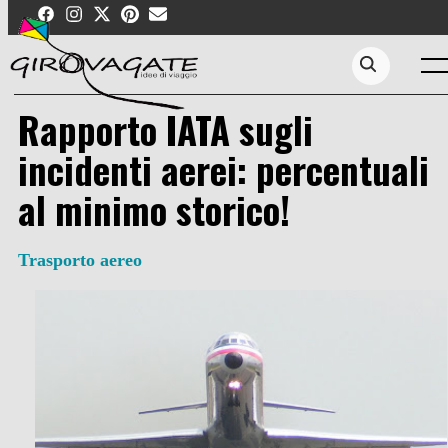
Skip
to
content
Men
Search...
Rapporto IATA sugli
incidenti aerei: percentuali
al minimo storico!
Trasporto aereo