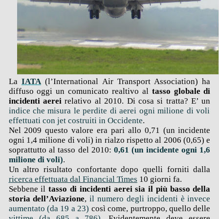
La
IATA
(l’International Air Transport Association) ha
diffuso oggi un comunicato realtivo al
tasso globale di
incidenti aerei
relativo al 2010. Di cosa si tratta? E’ un
indice che misura le perdite di aerei ogni milione di voli
effettuati con jet costruiti in Occidente
.
Nel 2009 questo valore era pari allo 0,71 (un incidente
ogni 1,4 milione di voli) in rialzo rispetto al 2006 (0,65) e
soprattutto al tasso del 2010:
0,61 (un incidente ogni 1,6
milione di voli)
.
Un altro risultato confortante dopo quelli forniti dalla
ricerca effettuata dal Financial Times
10 giorni fa.
Sebbene il
tasso di incidenti aerei sia il più basso della
storia dell’Aviazione
,
il numero degli incidenti è invece
aumentato (da 19 a 23)
così come, purtroppo, quello delle
vittime (da 685 a 786)
. Evidentemente deve essere