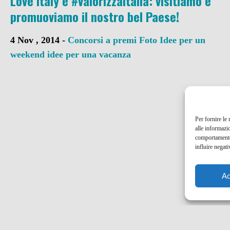
Love Italy e #valorizzaitalia: visitiamo e
promuoviamo il nostro bel Paese!
4 Nov , 2014 -
Concorsi a premi
Foto
Idee per un
weekend
idee per una vacanza
Per fornire le
alle informazi
comportamento 
influire negati
Ac