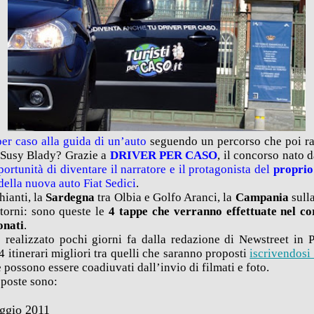
per caso alla guida di un’auto
seguendo un percorso che poi rac
 e Susy Blady? Grazie a
DRIVER PER CASO
, il concorso nato 
portunità di diventare il narratore e il protagonista del
proprio
della nuova auto Fiat Sedici
.
hianti, la
Sardegna
tra Olbia e Golfo Aranci, la
Campania
sull
ntorni: sono queste le
4 tappe che verranno effettuate nel co
ionati
.
to realizzato pochi giorni fa dalla redazione di Newstreet in
 4 itinerari migliori tra quelli che saranno proposti
iscrivendosi
 possono essere coadiuvati dall’invio di filmati e foto.
roposte sono:
aggio 2011