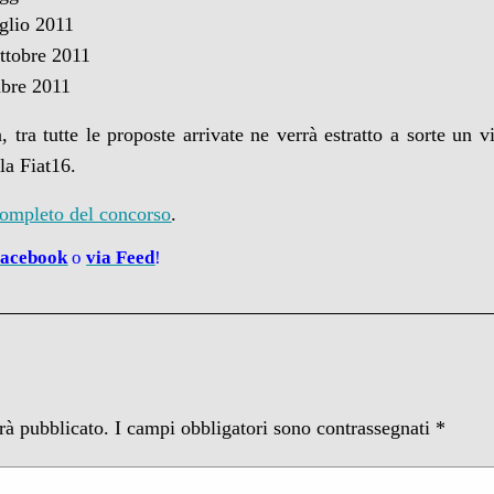
uglio 2011
ottobre 2011
mbre 2011
tra tutte le proposte arrivate ne verrà estratto a sorte un v
la Fiat16.
completo del concorso
.
Facebook
o
via
Feed
!
arà pubblicato.
I campi obbligatori sono contrassegnati
*