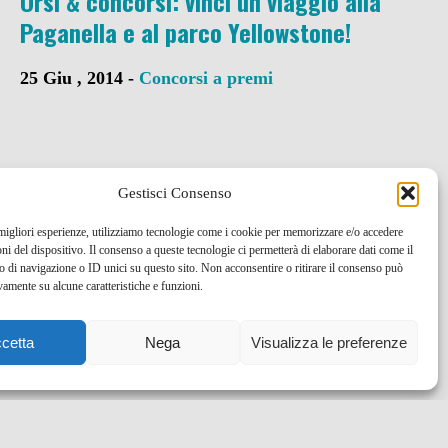
Orsi & concorsi: vinci un viaggio alla
Paganella e al parco Yellowstone!
25 Giu , 2014 -
Concorsi a premi
Gestisci Consenso
 migliori esperienze, utilizziamo tecnologie come i cookie per memorizzare e/o accedere
oni del dispositivo. Il consenso a queste tecnologie ci permetterà di elaborare dati come il
di navigazione o ID unici su questo sito. Non acconsentire o ritirare il consenso può
vamente su alcune caratteristiche e funzioni.
cetta
Nega
Visualizza le preferenze