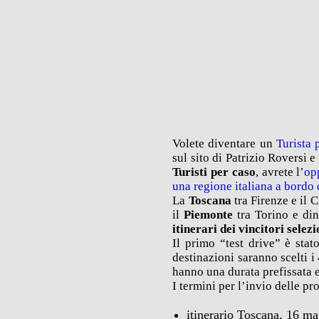
Volete diventare un
Turista 
sul sito di Patrizio Roversi
Turisti per caso
, avrete l’
op
una regione italiana a bordo 
La
Toscana
tra Firenze e il C
il
Piemonte
tra Torino e di
itinerari dei vincitori selez
Il primo “test drive” è sta
destinazioni saranno scelti i
hanno una durata prefissata e
I termini per l’invio delle p
itinerario Toscana, 16 m