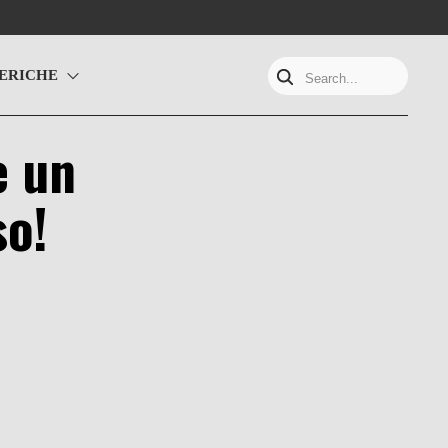
ERICHE
Search...
e un
so!