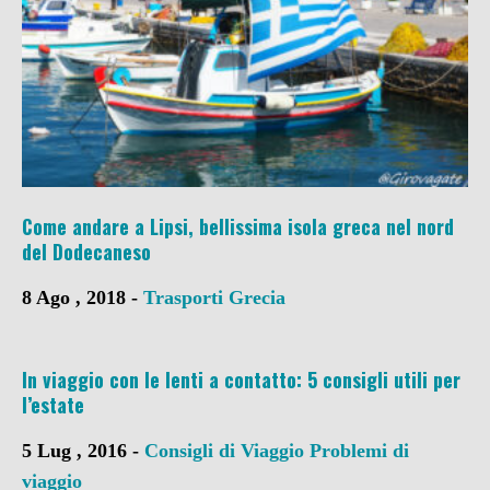
Come andare a Lipsi, bellissima isola greca nel nord
del Dodecaneso
8 Ago , 2018 -
Trasporti
Grecia
In viaggio con le lenti a contatto: 5 consigli utili per
l’estate
5 Lug , 2016 -
Consigli di Viaggio
Problemi di
viaggio