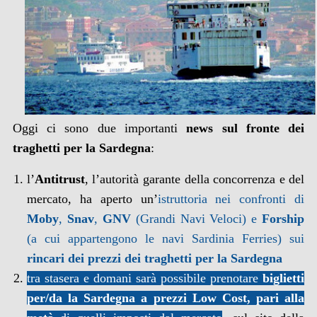
Oggi ci sono due importanti
news sul fronte dei
traghetti per la Sardegna
:
l’
Antitrust
, l’autorità garante della concorrenza e del
mercato, ha aperto un’
istruttoria nei confronti di
Moby
,
Snav
,
GNV
(Grandi Navi Veloci) e
Forship
(a cui appartengono le navi Sardinia Ferries) sui
rincari dei prezzi dei traghetti per la Sardegna
tra stasera e domani sarà possibile prenotare
biglietti
per/da la Sardegna a prezzi Low Cost, pari alla