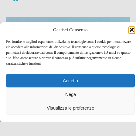
Gestisci Consenso
Per fornire le migliori esperienze, utilizziamo tecnologie come i cookie per memorizzare
e/o accedere alle informazioni del dispositivo. Il consenso a queste tecnologie ci
permetterà di elaborare dati come il comportamento di navigazione o ID unici su questo
sito. Non acconsentire o ritirare il consenso può influire negativamente su alcune
caratteristiche e funzioni.
Accetta
Nega
In Asia e Australia con Qatar Airways: offerte per
Bangkok e Adelaide
Visualizza le preferenze
8 Feb , 2016 -
Low Cost