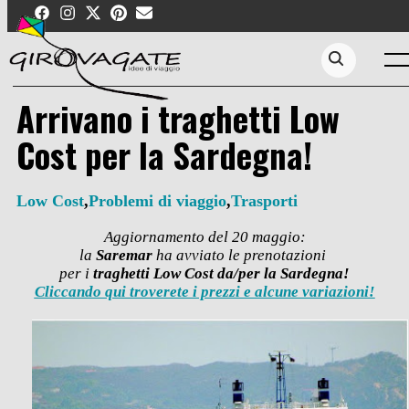
Skip
to
content
Men
Search...
Arrivano i traghetti Low
Cost per la Sardegna!
Low Cost
,
Problemi di viaggio
,
Trasporti
Aggiornamento del 20 maggio:
la
Saremar
ha avviato le prenotazioni
per i
traghetti Low Cost da/per la Sardegna!
Cliccando qui troverete i prezzi e alcune variazioni!