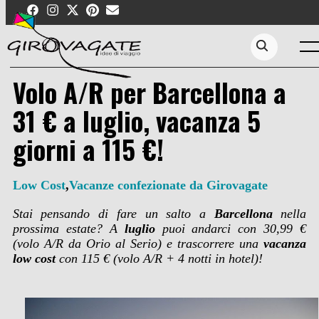
Skip
to
content
Men
Search...
Volo A/R per Barcellona a
31 € a luglio, vacanza 5
giorni a 115 €!
Low Cost
,
Vacanze confezionate da Girovagate
Stai pensando di fare un salto a
Barcellona
nella
prossima estate?
A
luglio
puoi andarci con 30,99 €
(volo A/R da Orio al Serio)
e trascorrere una
vacanza
low cost
con 115 €
(volo A/R + 4 notti in hotel)!