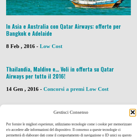
In Asia e Australia con Qatar Airways: offerte per
Bangkok e Adelaide
8 Feb , 2016 -
Low Cost
Thailandia, Maldive e… Voli in offerta su Qatar
Airways per tutto il 2016!
14 Gen , 2016 -
Concorsi a premi
Low Cost
Vacanze low cost a Fuerteventura con Deal Rapido!
Gestisci Consenso
21 Lug , 2015 -
Codici SCONTO e Coupon
Low
Per fornire le migliori esperienze, utilizziamo tecnologie come i cookie per memorizzare
e/o accedere alle informazioni del dispositivo. Il consenso a queste tecnologie ci
Cost
permetterà di elaborare dati come il comportamento di navigazione o ID unici su questo