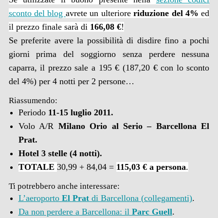
sconto del blog
avrete un ulteriore
riduzione del 4%
ed
il prezzo finale sarà di
166,08 €
!
Se preferite avere la possibilità di disdire fino a pochi
giorni prima del soggiorno senza perdere nessuna
caparra, il prezzo sale a 195 € (187,20 € con lo sconto
del 4%) per 4 notti per 2 persone…
Riassumendo:
Periodo
11-15 luglio 2011.
Volo A/R
Milano Orio al Serio – Barcellona El
Prat.
H
otel 3 stelle (4 notti).
TOTALE
30,99 + 84,04 =
115,03 € a persona
.
Ti potrebbero anche interessare:
L’aeroporto
El Prat
di Barcellona (collegamenti)
.
Da non perdere a Barcellona: il
Parc Guell
.