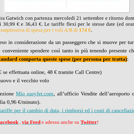
ra Gatwich con partenza mercoledi 21 settembre e ritorno dome
i 30,99 € e 36,43 €. Le tariffe flexi per le stesse date (ed ora
omplessiva di spesa per i voli A/R di
174 €
.
eso in considerazione da un passeggero che si muove per tur
e conveniente spendere così tanto in più tenendo presente c
 standard comporta queste spese (per persona per tratta)
:
 se effettuata online, 48 € tramite Call Centre)
 nuovo e il vecchio volo
 sezione
Mio easyJet.com
, all’ufficio Vendite dell’aeroporto
alia 0,96 €/minuto).
tariffe per il cambio di data, i rimborsi ed i costi di cancellaz
Facebook
,
via Feed
e adesso anche su
Twitter
!