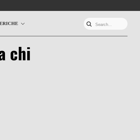
ERICHE
Search...
a chi