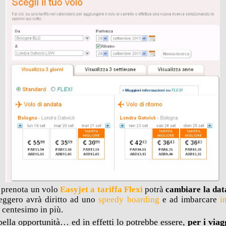
i prenota un volo
Easyjet a tariffa Flexi
potrà
cambiare la data
seggero avrà diritto ad uno
speedy boarding
e ad imbarcare
in
 centesimo in più.
ella opportunità… ed in effetti lo potrebbe essere,
per i viag