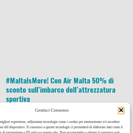
#MaltaIsMore! Con Air Malta 50% di
sconto sull’imbarco dell’attrezzatura
sportiva
Gestisci Consenso
2 Ott , 2014 -
Low Cost
Trasporto aereo
 migliori esperienze, utilizziamo tecnologie come i cookie per memorizzare e/o accedere
oni del dispositivo. Il consenso a queste tecnologie ci permetterà di elaborare dati come il
di navigazione o ID unici su questo sito. Non acconsentire o ritirare il consenso può