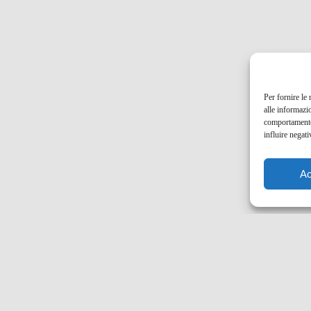
Per fornire le
alle informazi
comportamento 
influire negati
Ac