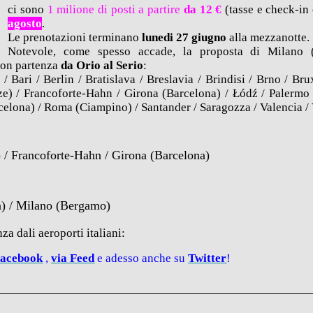
ci sono
1 milione di posti a partire
da 12 €
(tasse e check-in 
agosto
.
Le prenotazioni terminano
lunedi 27 giugno
alla mezzanotte.
Notevole, come spesso accade, la proposta di Milano 
con partenza
da Orio al Serio
:
Bari / Berlin / Bratislava / Breslavia / Brindisi / Brno / Bruxe
e) / Francoforte-Hahn / Girona (Barcelona) / Łódź / Palermo /
celona) / Roma (Ciampino) / Santander / Saragozza / Valencia / 
 / Francoforte-Hahn / Girona (Barcelona)
a) / Milano (Bergamo)
nza dali aeroporti italiani:
Facebook
,
via
Feed
e adesso anche su
Twitter
!