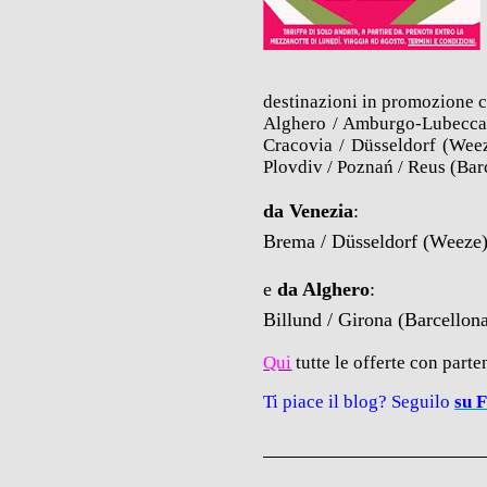
destinazioni in promozione 
Alghero / Amburgo-Lubecca / 
Cracovia / Düsseldorf (Weez
Plovdiv / Poznań / Reus (Bar
da Venezia
:
Brema / Düsseldorf (Weeze)
e
da Alghero
:
Billund / Girona (Barcellon
Qui
tutte le offerte con parte
Ti piace il blog? Seguilo
su 