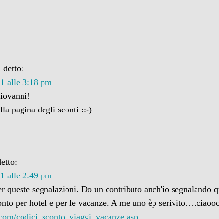
 detto:
1 alle 3:18 pm
iovanni!
lla pagina degli sconti ::-)
etto:
1 alle 2:49 pm
er queste segnalazioni. Do un contributo anch'io segnalando q
conto per hotel e per le vacanze. A me uno èp serivito….ciaoo
.com/codici_sconto_viaggi_vacanze.asp