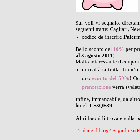
Sui voli vi segnalo, diretta
seguenti tratte: Cagliari, Ne
codice da inserire
Paler
Bello sconto del
10%
per pr
al 3 agosto 2011
)
Molto interessante il coupon 
in realtà si tratta di un’
uno
sconto del 50%
! Oc
prenotazione
verrà svelat
Infine, immancabile, un altr
hotel:
CS3QE39
.
Altri buoni li trovate sulla 
Ti piace il blog? Seguilo
su 