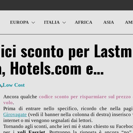
EUROPA
ITALIA
AFRICA
ASIA
AM
ici sconto per Lastm
a, Hotels.com e…
n
,
Low Cost
Ancora qualche
codice sconto per risparmiare sul prezzo 
volo
.
Prima di entrare nello specifico, ricordo che nella pa
Girovagate
(vedi il banner nella colonna di destra) inserisco
internet o mi vengono segnalati dai lettori.
Tornando agli sconti, anche ieri mi è stato chiesto su Faceboo
per i
voli Easyjet
. Purtroppo la risposta è ancora “n