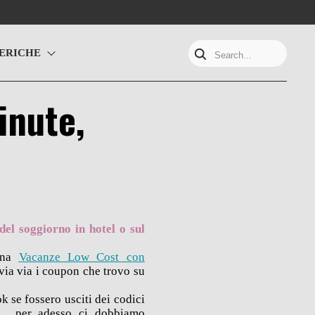
ERICHE
Search...
inute,
del soggiorno in hotel o sul
gina
Vacanze Low Cost con
 via via i coupon che trovo su
k se fossero usciti dei codici
o”… per adesso ci dobbiamo