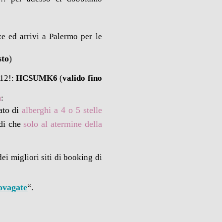
e ed arrivi a Palermo per le
sto
)
012!:
HCSUMK6
(
valido fino
m
:
ato di
alberghi a 4 o 5 stelle
 di che
solo al atermine della
dei migliori siti di booking di
ovagate
“.