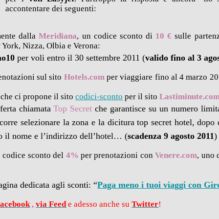
accontentare dei seguenti:
mente dalla
Meridiana
, un codice sconto di
10 €
sulle partenz
w York, Nizza, Olbia e Verona:
mo10
per voli entro il 30 settembre 2011 (
valido fino al 3 ago
enotazioni sul sito
Hotels.com
per viaggiare fino al 4 marzo 2
che ci propone il sito
codici-sconto
per il sito
Lastiminute.co
offerta chiamata
Top Secret
che garantisce su un numero limit
corre selezionare la zona e la dicitura top secret hotel, dopo
o il nome e l’indirizzo dell’hotel… (
scadenza 9 agosto 2011
)
o codice sconto del
4%
per prenotazioni con
Venere.com
, uno 
pagina dedicata agli sconti: “
Paga meno i tuoi viaggi con Gir
Facebook
,
via Feed
e adesso anche su
Twitter
!