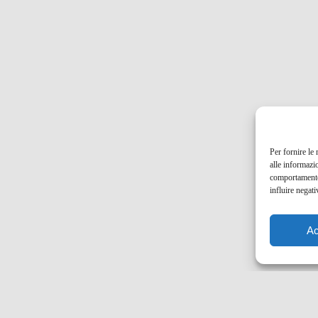
Per fornire le
alle informazi
comportamento 
influire negati
Ac