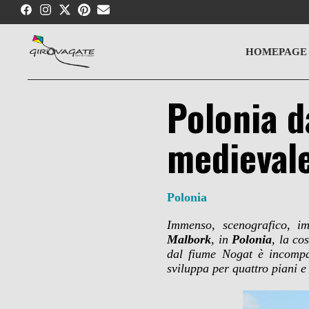
Skip
to
content
HOMEPAGE
Polonia d
medievale
Polonia
Immenso, scenografico, i
Malbork
, in
Polonia
,
la co
dal fiume Nogat è incompar
sviluppa per quattro piani e