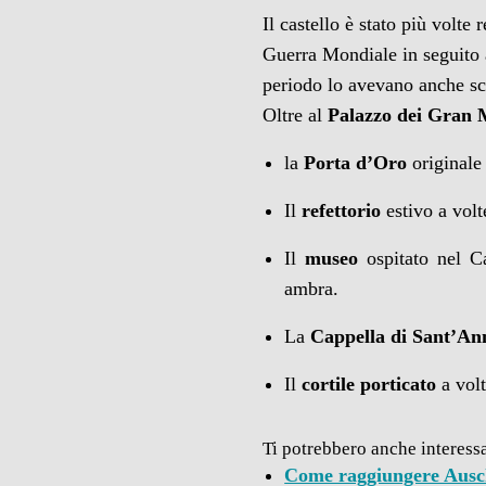
Il castello è stato più volte 
Guerra Mondiale in seguito 
periodo lo avevano anche sc
Oltre al
Palazzo dei Gran 
la
Porta d’Oro
originale 
Il
refettorio
estivo a vol
Il
museo
ospitato nel C
ambra.
La
Cappella di Sant’An
Il
cortile porticato
a volt
Ti potrebbero anche interess
Come raggiungere Ausc