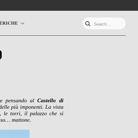
ERICHE
Search...
o
nte pensando al
Castello di
elle più imponenti. La vista
le torri, il palazzo che si
rosso… mattone.