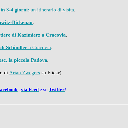
in 3-4 giorni
: un itinerario di visita
.
hwitz-Birkenau
.
tiere di Kazimierz a Cracovia
.
di Schindler
a Cracovia
.
sc, la piccola Padova
.
um di
Arian Zwegers
su Flickr)
acebook
,
via
Feed
e su
Twitter
!