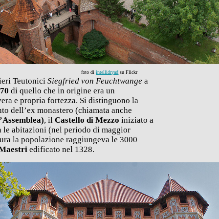
foto di
intellidryad
su Flickr
ieri Teutonici
Siegfried von Feuchtwange
a
270
di quello che in origine era un
ra e propria fortezza. Si distinguono la
unto dell’ex monastero (chiamata anche
ll’Assemblea)
, il
Castello di Mezzo
iniziato a
a le abitazioni (nel periodo di maggior
mura la popolazione raggiungeva le 3000
 Maestri
edificato nel 1328.