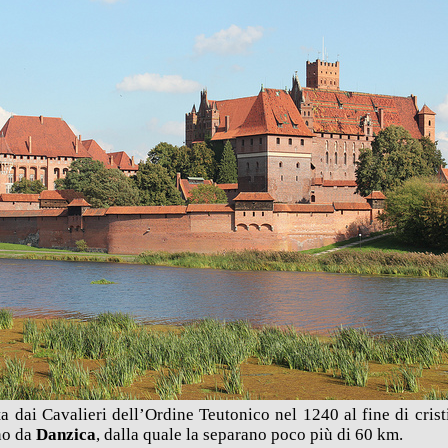
a dai Cavalieri dell’Ordine Teutonico nel 1240 al fine di cristi
no da
Danzica
, dalla quale la separano poco più di 60 km.