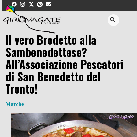
Skip
to
content
Men
Search...
Il vero Brodetto alla
Sambenedettese?
All’Associazione Pescatori
di San Benedetto del
Tronto!
Marche