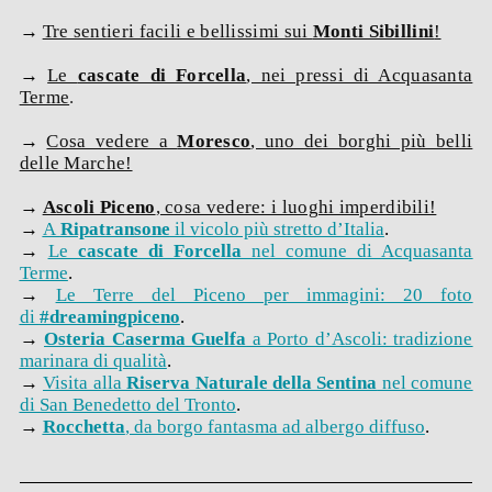
→
Tre sentieri facili e b
ellissimi sui
Monti Sibillini
!
→
Le
cascate di Forcella
, nei pressi di Acquasanta
Terme
.
→
Cosa vedere a
Moresco
, uno dei borghi più belli
delle Marche!
→
Ascoli Piceno
, cosa vedere: i luoghi imperdibili!
→
A
Ripatransone
il vicolo più stretto d’Italia
.
→
Le
cascate di Forcella
nel comune di Acquasanta
Terme
.
→
Le Terre del Piceno per immagini: 20 foto
di
#dreamingpiceno
.
→
Osteria Caserma Guelfa
a Porto d’Ascoli: tradizione
marinara di qualità
.
→
Visita alla
Riserva Naturale della Sentina
nel comune
di San Benedetto del Tronto
.
→
Rocchetta
, da borgo fantasma ad albergo diffuso
.