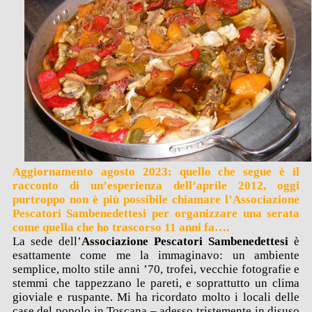
Aggiornamento agosto 2023: quello che segue è il
racconto di un’esperienza dell’aprile 2012, oggi
purtroppo non è più possibile chiamare l’Associazione
Pescatori Sambenedettesi per organizzare una serata
come quella che ho trascorso 11 anni fa….
La sede dell’
Associazione Pescatori Sambenedettesi
è
esattamente come me la immaginavo: un ambiente
semplice, molto stile anni ’70, trofei, vecchie fotografie e
stemmi che tappezzano le pareti, e soprattutto un clima
gioviale e ruspante. Mi ha ricordato molto i locali delle
case del popolo in Toscana – adesso tristemente in disuso