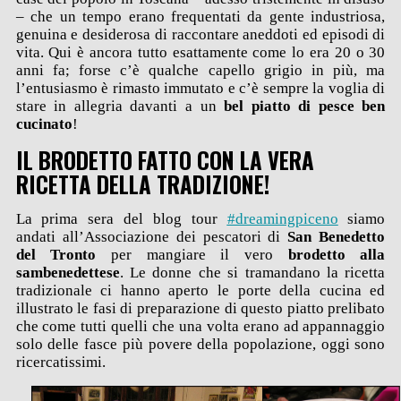
– che un tempo erano frequentati da gente industriosa,
genuina e desiderosa di raccontare aneddoti ed episodi di
vita. Qui è ancora tutto esattamente come lo era 20 o 30
anni fa; forse c’è qualche capello grigio in più, ma
l’entusiasmo è rimasto immutato e c’è sempre la voglia di
stare in allegria davanti a un
bel piatto di pesce ben
cucinato
!
IL BRODETTO FATTO CON LA VERA
RICETTA DELLA TRADIZIONE!
La prima sera del blog tour
#dreamingpiceno
siamo
andati all’Associazione dei pescatori di
San Benedetto
del Tronto
per mangiare il vero
brodetto alla
sambenedettese
. Le donne che si tramandano la ricetta
tradizionale ci hanno aperto le porte della cucina ed
illustrato le fasi di preparazione di questo piatto prelibato
che come tutti quelli che una volta erano ad appannaggio
solo delle fasce più povere della popolazione, oggi sono
ricercatissimi.