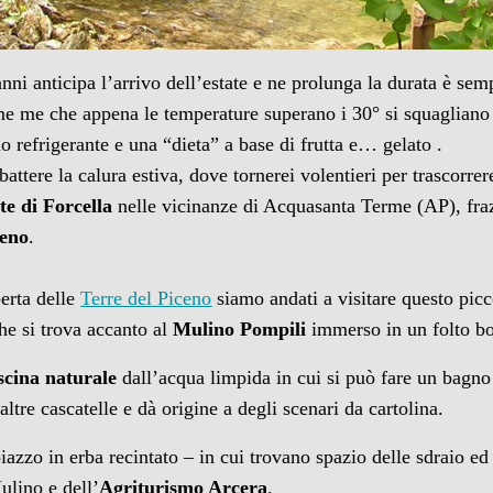
anni anticipa l’arrivo dell’estate e ne prolunga la durata è semp
ome me che appena le temperature superano i 30° si squagliano
 refrigerante e una “dieta” a base di frutta e… gelato .
attere la calura estiva, dove tornerei volentieri per trascorre
te di Forcella
nelle vicinanze di Acquasanta Terme (AP), fra
ceno
.
perta delle
Terre del Piceno
siamo andati a visitare questo picc
e si trova accanto al
Mulino Pompili
immerso in un folto b
scina naturale
dall’acqua limpida in cui si può fare un bagno
ltre cascatelle e dà origine a degli scenari da cartolina.
iazzo in erba recintato – in cui trovano spazio delle sdraio ed
ulino e dell’
Agriturismo Arcera
.