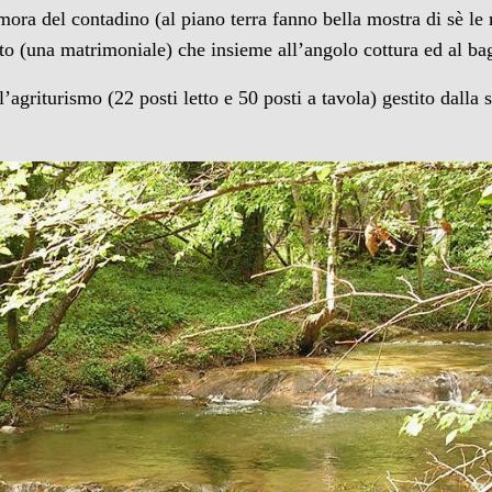
imora del contadino (al piano terra fanno bella mostra di sè le
etto (una matrimoniale) che insieme all’angolo cottura ed al b
l’agriturismo (22 posti letto e 50 posti a tavola) gestito dalla 