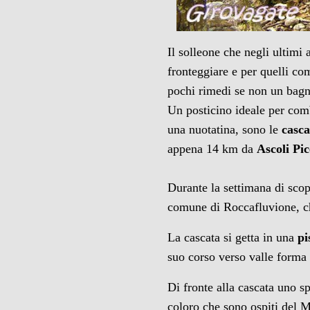
Il solleone che negli ultimi 
fronteggiare e per quelli c
pochi rimedi se non un bagno
Un posticino ideale per comb
una nuotatina, sono le
casca
appena 14 km da
Ascoli Pi
Durante la settimana di sco
comune di Roccafluvione, ch
La cascata si getta in una
pi
suo corso verso valle forma a
Di fronte alla cascata uno sp
coloro che sono ospiti del M