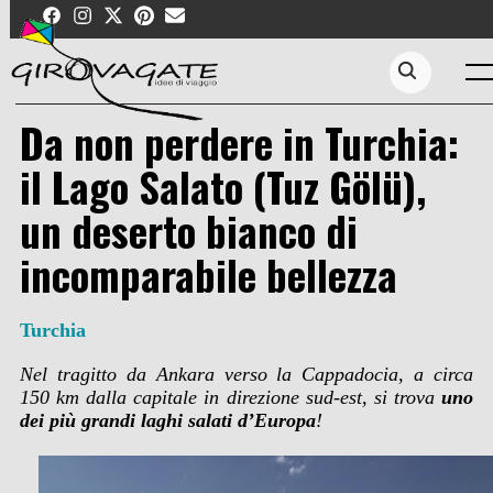
Skip
to
content
Me
Search...
Da non perdere in Turchia:
il Lago Salato (Tuz Gölü),
un deserto bianco di
incomparabile bellezza
Turchia
Nel tragitto da Ankara verso la Cappadocia, a circa
150 km dalla capitale in direzione sud-est, si trova
uno
dei più grandi laghi salati d’Europa
!