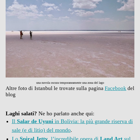
una nuvola oscura temporaneamente una zona del lago
Altre foto di Istanbul le trovate sulla pagina
Facebook
del
blog
Laghi salati?
Ne ho parlato anche qui:
Il
Salar de Uyuni
in Bolivia: la più grande riserva di
sale (e di litio) del mondo
.
Lo
Spiral Jetty
, l’incredibile opera di
Land Art
sul