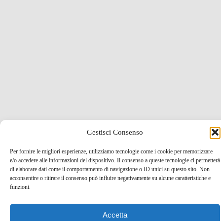
Gestisci Consenso
Related Posts
Per fornire le migliori esperienze, utilizziamo tecnologie come i cookie per memorizzare
e/o accedere alle informazioni del dispositivo. Il consenso a queste tecnologie ci permetterà
di elaborare dati come il comportamento di navigazione o ID unici su questo sito. Non
acconsentire o ritirare il consenso può influire negativamente su alcune caratteristiche e
funzioni.
Viaggiare in Turchia è sicuro? Considerazioni e
consigli
Accetta