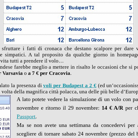
sfruttare i fatti di cronaca che destano scalpore per dare 
re simpatici. A tal proposito da qualche giorno in homepage
vita tutti a prendere il volo…
ndese farebbe meglio a mettere in risalto le occasioni che si p
er Varsavia
o
a 7 € per Cracovia
.
alato la presenza di
voli per Budapest a 2 €
(ed un’occasioniss
a volta della magnifica città polacca, una delle più belle d’Euro
A lato potete vedere la simulazione di un volo con pa
novembre e ritorno il 29 novembre:
14 € A/R
per c
Passport
.
Ma se non avete una settimana da concedervi per a
scegliere di tornare sabato 24 novembre (prezzo del 