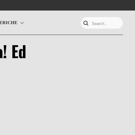
ERICHE
Search...
a! Ed