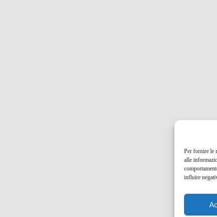
Per fornire le
alle informazi
comportamento 
influire negati
Ac