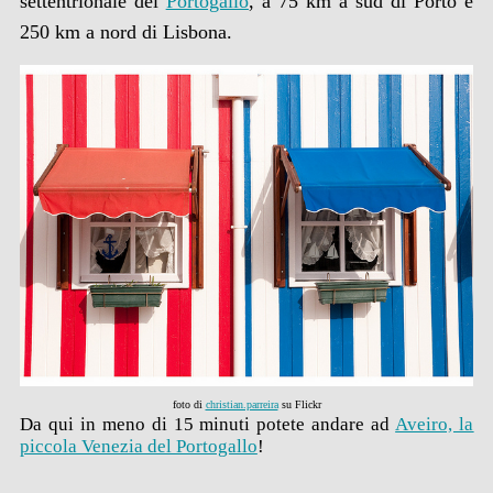
settentrionale del
Portogallo
, a 75 km a sud di Porto e
250 km a nord di Lisbona.
foto di
christian.parreira
su Flickr
Da qui in meno di 15 minuti potete andare ad
Aveiro, la
piccola Venezia del Portogallo
!