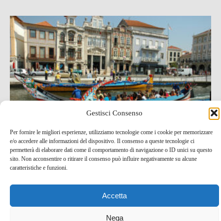
Gestisci Consenso
Per fornire le migliori esperienze, utilizziamo tecnologie come i cookie per memorizzare
e/o accedere alle informazioni del dispositivo. Il consenso a queste tecnologie ci
permetterà di elaborare dati come il comportamento di navigazione o ID unici su questo
sito. Non acconsentire o ritirare il consenso può influire negativamente su alcune
Dolce Aveiro, la piccola Venezia del Portogallo
caratteristiche e funzioni.
8 Gen , 2013 -
Portogallo
Accetta
Nega