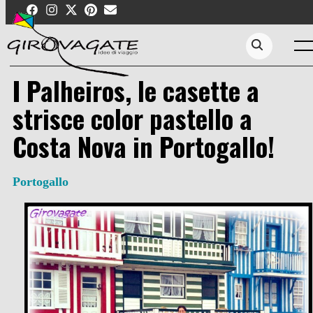
Skip
to
content
Men
Search...
I Palheiros, le casette a
strisce color pastello a
Costa Nova in Portogallo!
Portogallo