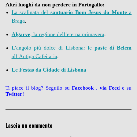
Altri luoghi da non perdere in Portogallo:
La scalinata del
santuario Bom Jesus do Monte
a
Braga
.
Algarve
, la regione dell’eterna primavera
.
L’angolo più dolce di Lisbona: le
paste di Belem
all’Antiga Cafeitaria
.
Le Festas da Cidade di Lisbona
Ti piace il blog? Seguilo su
Facebook
,
via
Feed
e su
Twitter
!
Lascia un commento