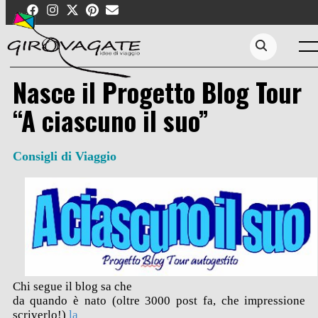
Skip
to
content
Men
Search...
Nasce il Progetto Blog Tour
“A ciascuno il suo”
Consigli di Viaggio
Chi segue il blog sa che
da quando è nato (oltre 3000 post fa, che impressione
scriverlo!)
la