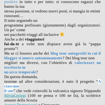
positive
in tutto e per tutto: si conoscono ragazzi che
hanno la tua
stessa passione, si vedono nuovi posti, si mangia in ottimi
ristoranti…
Il tutto seguendo un
programma prefissato (giustamente) dagli organizzatori.
Un po’ come
nei pacchetti-viaggi all inclusive
Anche a dei
viaggiatori
fai-da-te
a volte non dispiace avere già la “pappa
pronta”!
Ma se ci fossero anche dei
blog tour autogestiti in cui il
blogger si muove autonomamente
? Dei blog tour non
migliori ma diversi, con l’obiettivo di
valorizzare un
territorio in
un arco temporale
?
Da questa domanda,
insieme ad altre considerazioni, è nato il progetto “
A
ciascuno
il suo
” che vede coinvolti la vulcanica signora Trippando
SilviaCeriegi
(100 ne pensa e 100 ne fa), la scrittrice
amante della Scozia
Aurora Domeniconi
e Girovagate.