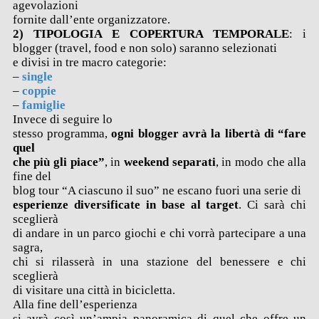
agevolazioni
fornite dall’ente organizzatore.
2) TIPOLOGIA E COPERTURA TEMPORALE
: i
blogger (travel, food e non solo) saranno selezionati
e divisi in tre macro categorie:
–
single
–
coppie
–
famiglie
Invece di seguire lo
stesso programma,
ogni blogger avrà la libertà di “fare
quel
che più gli piace”
, in
weekend separati
, in modo che alla
fine del
blog tour “A ciascuno il suo” ne escano fuori una serie di
esperienze diversificate in base al target
. Ci sarà chi
sceglierà
di andare in un parco giochi e chi vorrà partecipare a una
sagra,
chi si rilasserà in una stazione del benessere e chi
sceglierà
di visitare una città in bicicletta.
Alla fine dell’esperienza
si avrà così un’ampia panoramica di quel che offre un