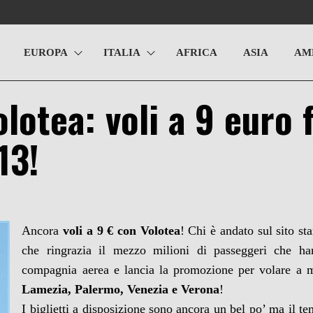
EUROPA
ITALIA
AFRICA
ASIA
AM
lotea: voli a 9 euro 
13!
Ancora
voli a 9 € con Volotea
! Chi è andato sul sito st
che ringrazia il mezzo milioni di passeggeri che h
compagnia aerea e lancia la promozione per volare a 
Lamezia, Palermo, Venezia e Verona
!
I biglietti a disposizione sono ancora un bel po’ ma il te