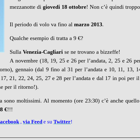
mezzanotte di
giovedi 18 ottobre
! Non c’è quindi tropp
Il periodo di volo va fino al
marzo 2013
.
Qualche esempio di tratta a 9 €?
Sulla
Venezia-Cagliari
se ne trovano a bizzeffe!
A novembre (18, 19, 25 e 26 per l’andata, 2, 25 e 26 per
itorno), gennaio (dal 9 fino al 31 per l’andata e 10, 11, 13, 1
 17, 21, 22, 24, 25, 27 e 28 per l’andata e dal 17 in poi per il 
e per il ritorno!).
 sono moltissimi. Al momento (ore 23:30) c’è anche quell
8 €
!!!
acebook
,
via
Feed
e su
Twitter
!