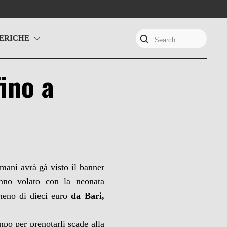
ERICHE
Search...
fino a
amani avrà gà visto il banner
anno volato con la neonata
meno di dieci euro
da Bari,
mpo per prenotarli scade alla