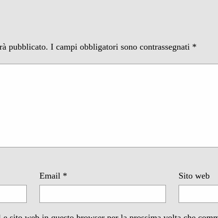
arà pubblicato.
I campi obbligatori sono contrassegnati
*
Email
*
Sito web
 e sito web in questo browser per la prossima volta che com