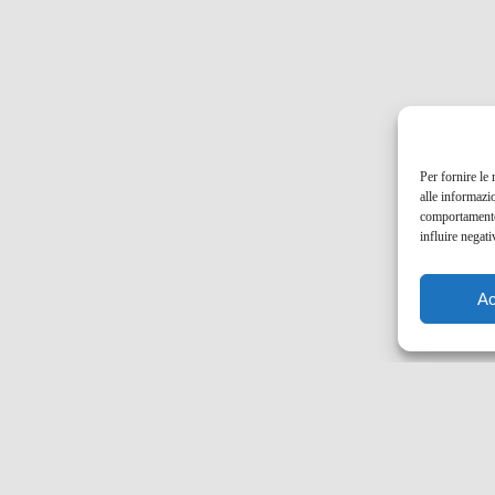
Per fornire le
alle informazi
comportamento 
influire negati
Ac