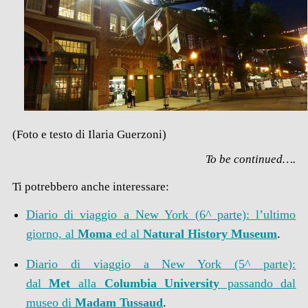
(Foto e testo di Ilaria Guerzoni)
To be continued….
Ti potrebbero anche interessare:
Diario di viaggio a New York (6^ parte): l’ultimo
giorno, al
Moma
ed al
Natural History Museum
.
Diario di viaggio a New York (5^ parte):
dal
Met
alla
Columbia University
passando dal
museo di
Madam Tussaud
.