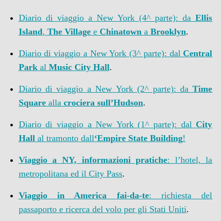
Diario di viaggio a New York (4^ parte): da
Ellis
Island
,
The Village
e
Chinatown
a
Brooklyn
.
Diario di viaggio a New York (3^ parte): dal
Central
Park
al
Music City Hall
.
Diario di viaggio a New York (2^ parte): da
Time
Square
alla
crociera sull’Hudson
.
Diario di viaggio a New York (1^ parte): dal
City
Hall
al tramonto dall
‘Empire State Building
!
Viaggio a NY, informazioni pratiche
: l’hotel, la
metropolitana ed il City Pass
.
Viaggio in America fai-da-te
: richiesta del
passaporto e ricerca del volo per gli Stati Uniti
.