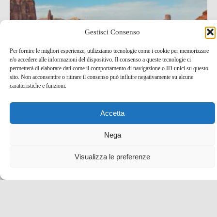
Gestisci Consenso
Per fornire le migliori esperienze, utilizziamo tecnologie come i cookie per memorizzare
e/o accedere alle informazioni del dispositivo. Il consenso a queste tecnologie ci
permetterà di elaborare dati come il comportamento di navigazione o ID unici su questo
sito. Non acconsentire o ritirare il consenso può influire negativamente su alcune
caratteristiche e funzioni.
Itinerario on the road nei Grandi Parchi di Stati Uniti
Accetta
e Canada
Nega
5 Giu , 2025 -
USA
Canada
-
Parchi USA
Visualizza le preferenze