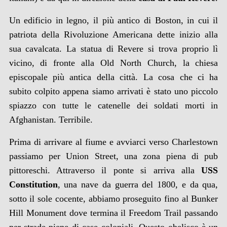
Un edificio in legno, il più antico di Boston, in cui il
patriota della Rivoluzione Americana dette inizio alla
sua cavalcata. La statua di Revere si trova proprio lì
vicino, di fronte alla Old North Church, la chiesa
episcopale più antica della città. La cosa che ci ha
subito colpito appena siamo arrivati è stato uno piccolo
spiazzo con tutte le catenelle dei soldati morti in
Afghanistan. Terribile.
Prima di arrivare al fiume e avviarci verso Charlestown
passiamo per Union Street, una zona piena di pub
pittoreschi. Attraverso il ponte si arriva alla
USS
Constitution
, una nave da guerra del 1800, e da qua,
sotto il sole cocente, abbiamo proseguito fino al Bunker
Hill Monument dove termina il Freedom Trail passando
per strade piene di case coloniali. Questo obelisco è un