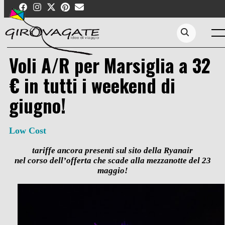
Skip
to
content
Men
Search...
Voli A/R per Marsiglia a 32
€ in tutti i weekend di
giugno!
Low Cost
tariffe ancora presenti sul sito della Ryanair
nel corso dell’offerta che scade alla mezzanotte del 23
maggio!