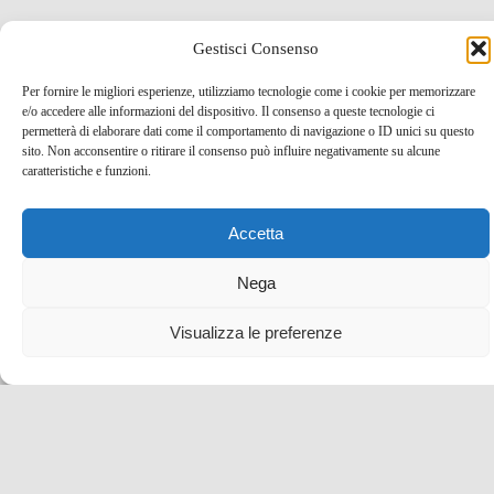
Gestisci Consenso
Vacanze low cost a Fuerteventura con Deal Rapido!
Per fornire le migliori esperienze, utilizziamo tecnologie come i cookie per memorizzare
21 Lug , 2015 -
Codici SCONTO e Coupon
Low
e/o accedere alle informazioni del dispositivo. Il consenso a queste tecnologie ci
permetterà di elaborare dati come il comportamento di navigazione o ID unici su questo
Cost
sito. Non acconsentire o ritirare il consenso può influire negativamente su alcune
caratteristiche e funzioni.
Accetta
Nega
Visualizza le preferenze