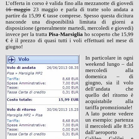
L’offerta in corso è valida fino alla mezzanotte di giovedi
16 maggio
23 maggio e parla di tratte solo andata a
partire da 15,99 € tasse comprese. Spesso questa dicitura
nasconde una disponibilità limitata di giorni a
disposizione (generalmente martedi, mercoledi e giovedi)
invece per la tratta
Pisa-Marsiglia
ho scoperto che 15,99
€ è il prezzo di quasi tutti i voli effettuati nel mese di
giugno!
In particolare in ogni
weekend lungo – dal
mercoledi alla
domenica – di
giugno, sia il volo
dell’andata che
quello del ritorno è
acquistabile alla
tariffa promozionale!
A lato potete vedere
un esempio: partenza
il mercoledi alle 8:35
dall’aeroporto
Galileo Galilei e