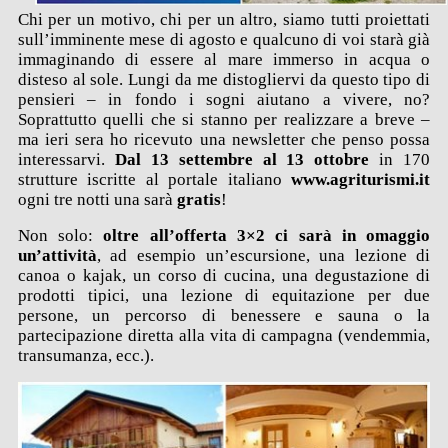
Chi per un motivo, chi per un altro, siamo tutti proiettati
sull’imminente mese di agosto e qualcuno di voi starà già
immaginando di essere al mare immerso in acqua o
disteso al sole. Lungi da me distogliervi da questo tipo di
pensieri – in fondo i sogni aiutano a vivere, no?
Soprattutto quelli che si stanno per realizzare a breve –
ma ieri sera ho ricevuto una newsletter che penso possa
interessarvi.
Dal 13 settembre al 13 ottobre
in 170
strutture iscritte al portale italiano
www.agriturismi.it
ogni tre notti una sarà
gratis
!
Non solo:
oltre all’offerta 3×2 ci sarà in omaggio
un’attività
, ad esempio un’escursione, una lezione di
canoa o kajak, un corso di cucina, una degustazione di
prodotti tipici, una lezione di equitazione per due
persone, un percorso di benessere e sauna o la
partecipazione diretta alla vita di campagna (vendemmia,
transumanza, ecc.).