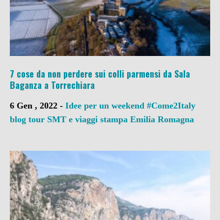
7 cose da non perdere sui colli parmensi da Sala
Baganza a Torrechiara
6 Gen , 2022 -
Idee per un weekend
#Come2Italy
blog tour SMT e viaggi stampa
Emilia Romagna