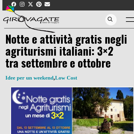
Skip
to
content
Men
Search...
Notte e attività gratis negli
agriturismi italiani: 3×2
tra settembre e ottobre
Idee per un weekend
,
Low Cost