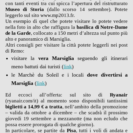
con tanti eventi tra cui spicca l’apertura del ristrutturato
Museo di Storia
(dallo scorso 14 settembre). Potete
leggerlo sul sito www.mp2013.fr.
Un esempio di quel che potete visitare lo potete vedere
nella foto in alto che raffigura la
basilica di Notre-Dame
de la Garde
, collocato a 150 metri d’altezza sul punto più
alto e panoramico di Marsiglia.
Altri consigli per visitare la città potete leggerli nei post
di Remo:
visitare la
vera Marsiglia
seguendo gli itinerari
meno battuti dai turisti (
link
)
le Marchè du Soleil e i locali
dove divertirsi a
Marsiglia
(
link
)
Ed eccoci all’offerta: sul sito di
Ryanair
(ryanair.com/it) al momento sono disponibili tantissimi
biglietti a 14,99 € a tratta
, nell’ambito della promozione
– valida da ottobre a dicembre – che scadrà il prossimo
giovedi 19 settembre a mezzanotte (ma non ecludo che
possa essere prorogata di qualche giorno).
In particolare, se partite da
Pisa
, tutti i voli di andata e