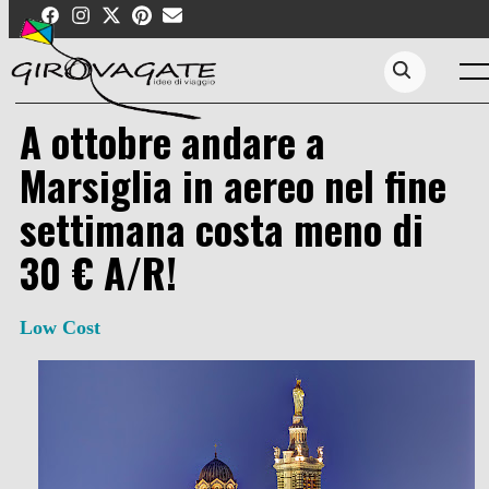
Skip
to
content
Men
Search...
A ottobre andare a
Marsiglia in aereo nel fine
settimana costa meno di
30 € A/R!
Low Cost