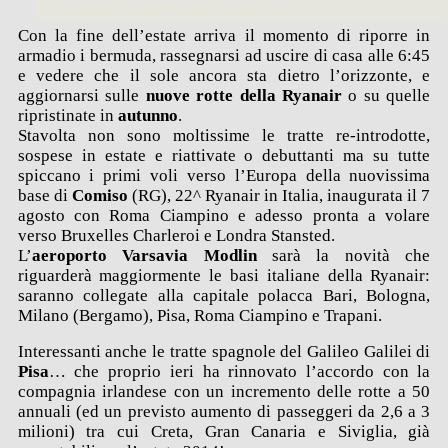
Con la fine dell’estate arriva il momento di riporre in
armadio i bermuda, rassegnarsi ad uscire di casa alle 6:45
e vedere che il sole ancora sta dietro l’orizzonte, e
aggiornarsi sulle
nuove rotte della Ryanair
o su quelle
ripristinate in
autunno
.
Stavolta non sono moltissime le tratte re-introdotte,
sospese in estate e riattivate o debuttanti ma su tutte
spiccano i primi voli verso l’Europa della nuovissima
base di
Comiso
(RG), 22^ Ryanair in Italia, inaugurata il 7
agosto con Roma Ciampino e adesso pronta a volare
verso Bruxelles Charleroi e Londra Stansted.
L’
aeroporto Varsavia Modlin
sarà la novità che
riguarderà maggiormente le basi italiane della Ryanair:
saranno collegate alla capitale polacca Bari, Bologna,
Milano (Bergamo), Pisa, Roma Ciampino e Trapani.
Interessanti anche le tratte spagnole del Galileo Galilei di
Pisa
… che proprio ieri ha rinnovato l’accordo con la
compagnia irlandese con un incremento delle rotte a 50
annuali (ed un previsto aumento di passeggeri da 2,6 a 3
milioni) tra cui Creta, Gran Canaria e Siviglia, già